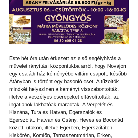
Este hét óra után érkezett az első segélyhívás a
műveletirányítási központukba arról, hogy Novajon
egy családi ház kéményébe villám csapott, később
Átányban is történt egy hasonló eset. A tűzoltók
mindkét helyszínen a kéményt visszabontották,
illetve a veszélyes cserepeket eltávolították, az
ingatlanok lakhatóak maradtak. A Verpelét és
Kisnána, Tura és Hatvan, Egerszalók és
Egerszólát, Hatvan és Csány, Heves és Boconád
közötti utakon, illetve Egerben, Egerszóláton,
Kiskörén, Kömlőn, Tarnaszentmárián, Erken,