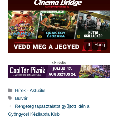
⏸
Hang
x Hirdetés
Kategória
Hírek - Aktuális
Címkék
Bulvár
Rengeteg tapasztalatot gyűjtött idén a
Gyöngyösi Kézilabda Klub