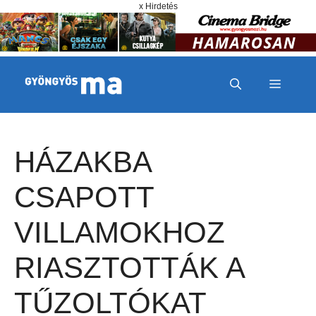
Megszakítás
Kilépés a tartalomba
x Hirdetés
MENÜ
HÁZAKBA
CSAPOTT
VILLAMOKHOZ
RIASZTOTTÁK A
TŰZOLTÓKAT