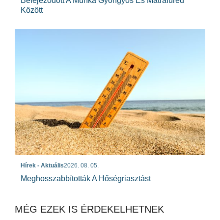
Befejeződött A Munka Gyöngyös És Mátrafüred
Között
Hírek - Aktuális
2026. 08. 05.
Meghosszabbították A Hőségriasztást
MÉG EZEK IS ÉRDEKELHETNEK