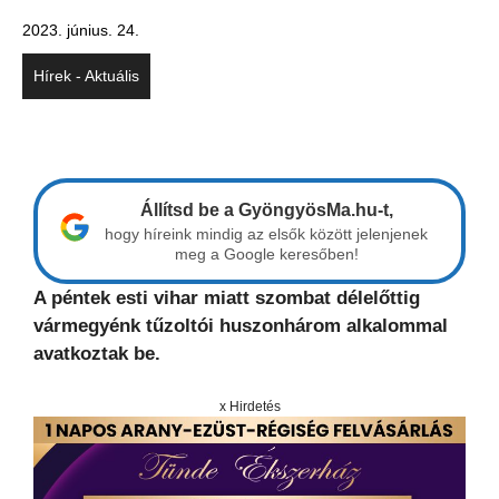
2023. június. 24.
Hírek - Aktuális
Állítsd be a GyöngyösMa.hu-t,
hogy híreink mindig az elsők között jelenjenek
meg a Google keresőben!
A péntek esti vihar miatt szombat délelőttig
vármegyénk tűzoltói huszonhárom alkalommal
avatkoztak be.
x Hirdetés