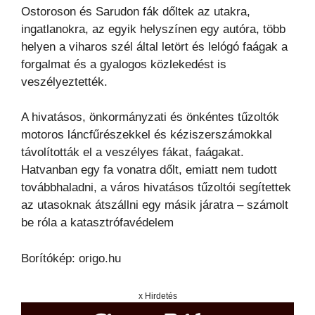
Ostoroson és Sarudon fák dőltek az utakra,
ingatlanokra, az egyik helyszínen egy autóra, több
helyen a viharos szél által letört és lelógó faágak a
forgalmat és a gyalogos közlekedést is
veszélyeztették.
A hivatásos, önkormányzati és önkéntes tűzoltók
motoros láncfűrészekkel és kéziszerszámokkal
távolították el a veszélyes fákat, faágakat.
Hatvanban egy fa vonatra dőlt, emiatt nem tudott
továbbhaladni, a város hivatásos tűzoltói segítettek
az utasoknak átszállni egy másik járatra – számolt
be róla a katasztrófavédelem
Borítókép: origo.hu
x Hirdetés