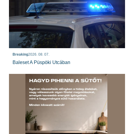
Breaking
2026. 08. 07.
Baleset A Püspöki Utcában