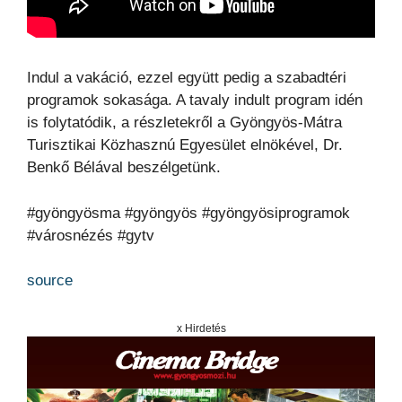
Indul a vakáció, ezzel együtt pedig a szabadtéri
programok sokasága. A tavaly indult program idén
is folytatódik, a részletekről a Gyöngyös-Mátra
Turisztikai Közhasznú Egyesület elnökével, Dr.
Benkő Bélával beszélgetünk.
#gyöngyösma #gyöngyös #gyöngyösiprogramok
#városnézés #gytv
source
x Hirdetés