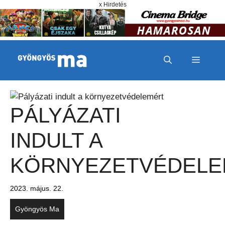
Megszakítás
Kilépés a tartalomba
x Hirdetés
MENÜ
PÁLYÁZATI
INDULT A
KÖRNYEZETVÉDELE
2023. május. 22.
Gyöngyös Ma