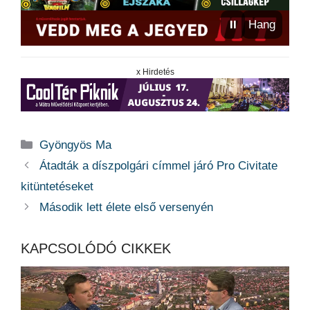
⏸
Hang
x Hirdetés
Kategória
Gyöngyös Ma
Átadták a díszpolgári címmel járó Pro Civitate
kitüntetéseket
Második lett élete első versenyén
KAPCSOLÓDÓ CIKKEK