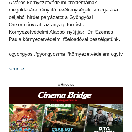
A város környezetvédelmi problémáinak
megoldására irányuló tevékenységek támogatása
céljából hirdet pályázatot a Gyöngyösi
Önkormányzat, az anyagi forrást a
Környezetvédelmi Alapból nyújtják. Dr. Szemes
Paula környezetvédelmi főelőadóval beszélgetünk.
#gyongyos #gyongyosma #környezetvédelem #gytv
source
x Hirdetés