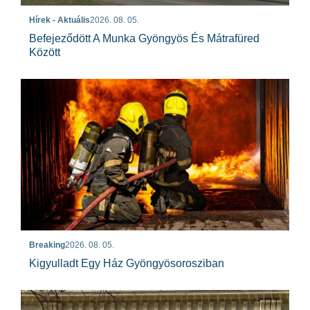
Hírek - Aktuális
2026. 08. 05.
Befejeződött A Munka Gyöngyös És Mátrafüred
Között
Breaking
2026. 08. 05.
Kigyulladt Egy Ház Gyöngyösorosziban