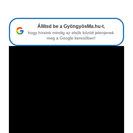
Állítsd be a GyöngyösMa.hu-t,
hogy híreink mindig az elsők között jelenjenek
meg a Google keresőben!