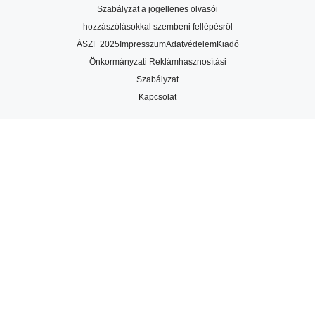
Szabályzat a jogellenes olvasói
hozzászólásokkal szembeni fellépésről
ÁSZF 2025
Impresszum
Adatvédelem
Kiadó
Önkormányzati Reklámhasznosítási
Szabályzat
Kapcsolat