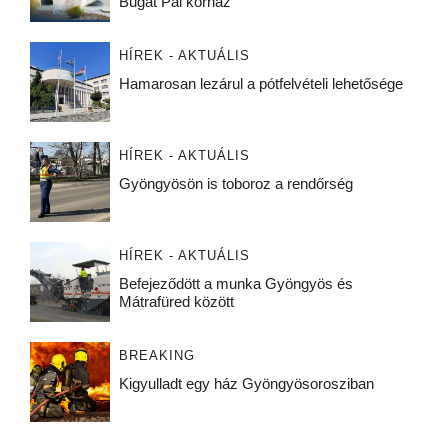
Bugát Pál kórház
HÍREK - AKTUÁLIS
Hamarosan lezárul a pótfelvételi lehetősége
HÍREK - AKTUÁLIS
Gyöngyösön is toboroz a rendőrség
HÍREK - AKTUÁLIS
Befejeződött a munka Gyöngyös és
Mátrafüred között
BREAKING
Kigyulladt egy ház Gyöngyösorosziban