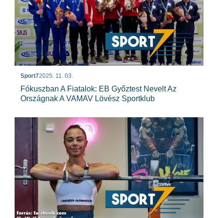
Sport7
2025. 11. 03.
Fókuszban A Fiatalok: EB Győztest Nevelt Az
Országnak A VAMAV Lövész Sportklub