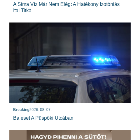
A Sima Víz Már Nem Elég: A Hatékony Izotóniás
Ital Titka
Breaking
2026. 08. 07.
Baleset A Püspöki Utcában