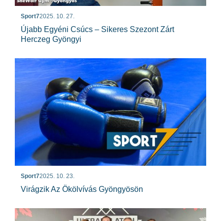
Sport7
2025. 10. 27.
Újabb Egyéni Csúcs – Sikeres Szezont Zárt
Herczeg Gyöngyi
Sport7
2025. 10. 23.
Virágzik Az Ökölvívás Gyöngyösön