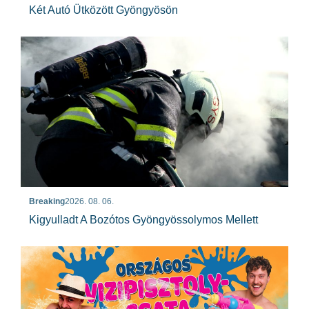
Két Autó Ütközött Gyöngyösön
Breaking
2026. 08. 06.
Kigyulladt A Bozótos Gyöngyössolymos Mellett