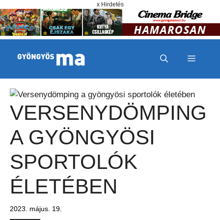
Megszakítás
Kilépés a tartalomba
x Hirdetés
MENÜ
VERSENYDÖMPING
A GYÖNGYÖSI
SPORTOLÓK
ÉLETÉBEN
2023. május. 19.