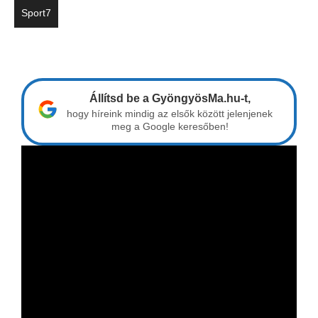
Sport7
Állítsd be a GyöngyösMa.hu-t,
hogy híreink mindig az elsők között jelenjenek
meg a Google keresőben!