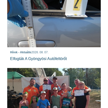
Hírek - Aktuális
2026. 08. 07.
Elfogták A Gyöngyösi Autófeltörőt