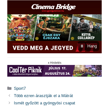
⏸
Hang
x Hirdetés
Kategória
Sport7
Több ezren árasztják el a Mátrát
Ismét győzött a gyöngyösi csapat