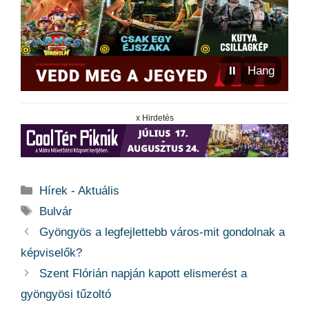
⏸
Hang
x Hirdetés
Kategória
Hírek - Aktuális
Címkék
Bulvár
Gyöngyös a legfejlettebb város-mit gondolnak a
képviselők?
Szent Flórián napján kapott elismerést a
gyöngyösi tűzoltó