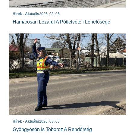
Hírek - Aktuális
2026. 08. 06.
Hamarosan Lezárul A Pótfelvételi Lehetősége
Hírek - Aktuális
2026. 08. 05.
Gyöngyösön Is Toboroz A Rendőrség