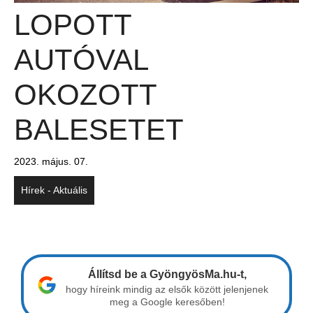
LOPOTT
AUTÓVAL
OKOZOTT
BALESETET
2023. május. 07.
Hírek - Aktuális
Állítsd be a GyöngyösMa.hu-t,
hogy híreink mindig az elsők között jelenjenek
meg a Google keresőben!