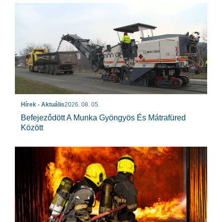
Hírek - Aktuális
2026. 08. 05.
Befejeződött A Munka Gyöngyös És Mátrafüred
Között