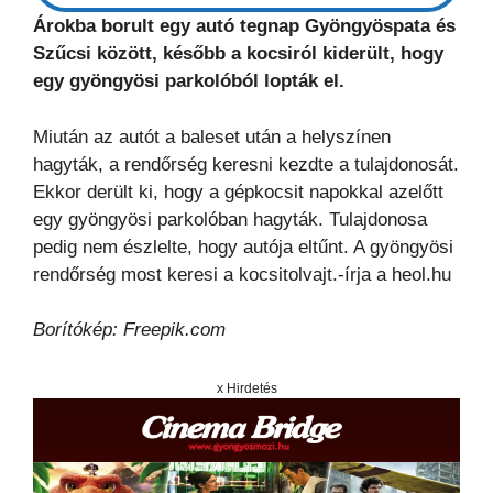
Árokba borult egy autó tegnap Gyöngyöspata és
Szűcsi között, később a kocsiról kiderült, hogy
egy gyöngyösi parkolóból lopták el.
Miután az autót a baleset után a helyszínen
hagyták, a rendőrség keresni kezdte a tulajdonosát.
Ekkor derült ki, hogy a gépkocsit napokkal azelőtt
egy gyöngyösi parkolóban hagyták. Tulajdonosa
pedig nem észlelte, hogy autója eltűnt. A gyöngyösi
rendőrség most keresi a kocsitolvajt.-írja a heol.hu
Borítókép: Freepik.com
x Hirdetés