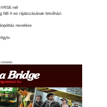
 GYRSE-nél
g NB II-es rájátszásának felsőházi
tánpótlás nevelése
 #gytv
x Hirdetés