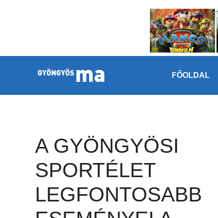
Megszakítás
Kilépés a tartalomba
FŐOLDAL
A GYÖNGYÖSI
SPORTÉLET
LEGFONTOSABB