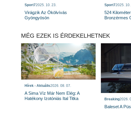
Sport7
2025. 10. 23.
Sport7
2025. 10.
Virágzik Az Ökölvívás
524 Kilométer
Gyöngyösön
Bronzérmes 
MÉG EZEK IS ÉRDEKELHETNEK
Hírek - Aktuális
2026. 08. 07.
A Sima Víz Már Nem Elég: A
Hatékony Izotóniás Ital Titka
Breaking
2026. 0
Baleset A Pü