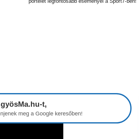
ngyösMa.hu-t,
elenjenek meg a Google keresőben!