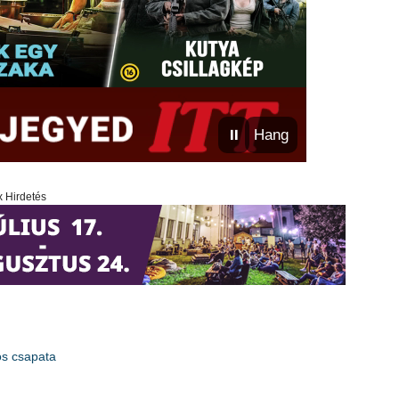
⏸
Hang
x Hirdetés
ös csapata