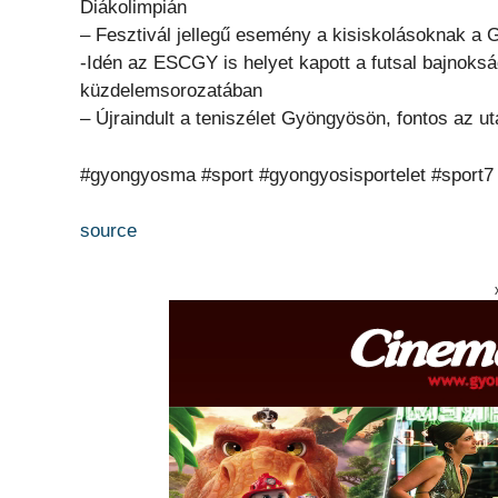
Diákolimpián
– Fesztivál jellegű esemény a kisiskolásoknak a
-Idén az ESCGY is helyet kapott a futsal bajnoksá
küzdelemsorozatában
– Újraindult a teniszélet Gyöngyösön, fontos az u
#gyongyosma #sport #gyongyosisportelet #sport7
source