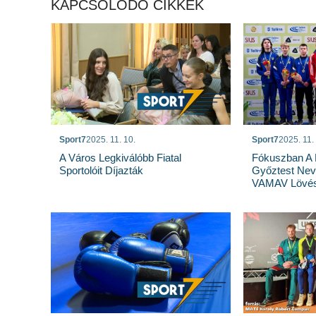
KAPCSOLÓDÓ CIKKEK
Sport7
2025. 11. 10.
Sport7
2025. 11.
A Város Legkiválóbb Fiatal
Fókuszban A F
Sportolóit Díjazták
Győztest Nev
VAMAV Lövés