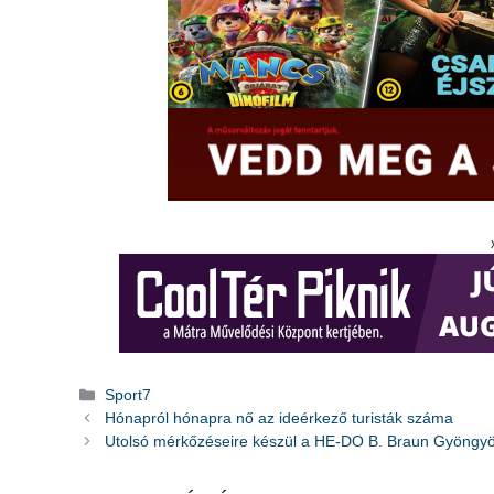
Kategória
Sport7
Hónapról hónapra nő az ideérkező turisták száma
Utolsó mérkőzéseire készül a HE-DO B. Braun Gyöngy