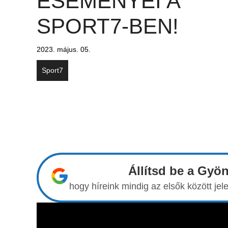
ESEMÉNYEI A
SPORT7-BEN!
2023. május. 05.
Sport7
Állítsd be a Gyö
hogy híreink mindig az elsők között j