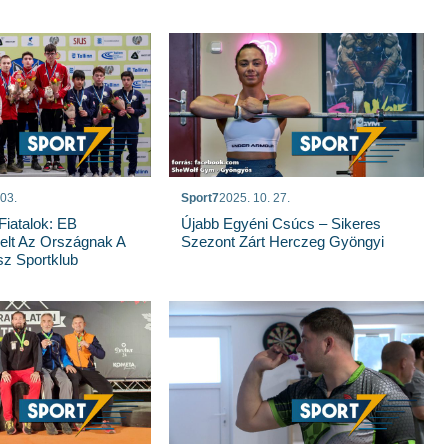
 03.
Sport7
2025. 10. 27.
iatalok: EB
Újabb Egyéni Csúcs – Sikeres
elt Az Országnak A
Szezont Zárt Herczeg Gyöngyi
z Sportklub