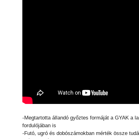
-Megtartotta állandó győztes formáját a GYAK a l
fordulójában is
-Futó, ugró és dobószámokban mérték össze tudásu