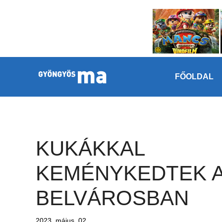
Megszakítás
Kilépés a tartalomba
FŐOLDAL
KUKÁKKAL
KEMÉNYKEDTEK 
BELVÁROSBAN
2023. május. 02.