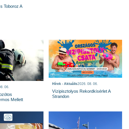
s Toboroz A
Hírek - Aktuális
2026. 08. 06.
8. 06.
Vízipisztolyos Rekordkísérlet A
Bozótos
Strandon
mos Mellett