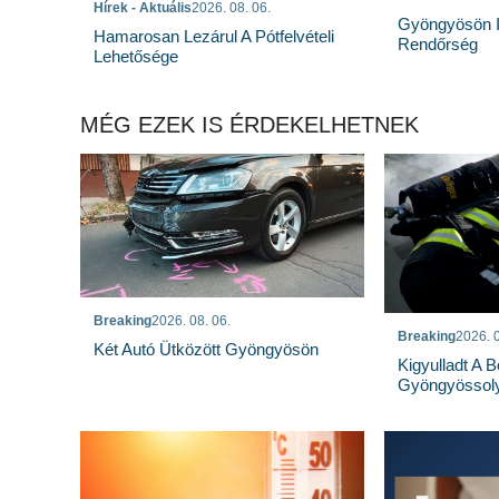
Hírek - Aktuális
2026. 08. 06.
Gyöngyösön I
Hamarosan Lezárul A Pótfelvételi
Rendőrség
Lehetősége
MÉG EZEK IS ÉRDEKELHETNEK
Breaking
2026. 08. 06.
Breaking
2026. 0
Két Autó Ütközött Gyöngyösön
Kigyulladt A 
Gyöngyössoly