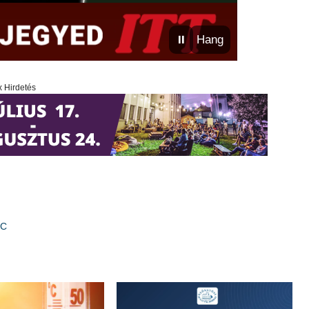
⏸
Hang
x Hirdetés
FC