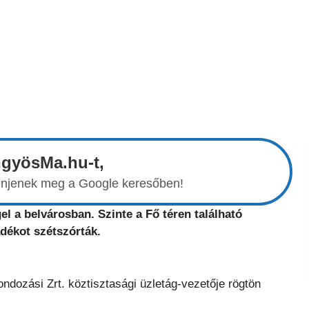
ngyösMa.hu-t,
elenjenek meg a Google keresőben!
el a belvárosban. Szinte a Fő téren található
dékot szétszórták.
dozási Zrt. köztisztasági üzletág-vezetője rögtön