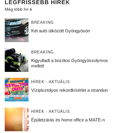
LEGFRISSEBB HÍREK
Még több hír
BREAKING
Két autó ütközött Gyöngyösön
BREAKING
Kigyulladt a bozótos Gyöngyössolymos
mellett
HÍREK - AKTUÁLIS
Vízipisztolyos rekordkísérlet a strandon
HÍREK - AKTUÁLIS
Épületzárás és home office a MATE-n