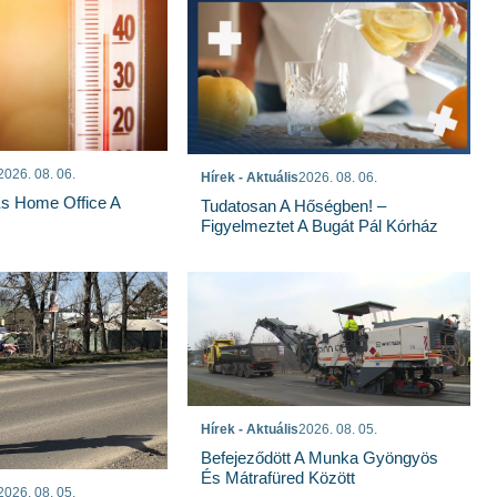
2026. 08. 06.
Hírek - Aktuális
2026. 08. 06.
És Home Office A
Tudatosan A Hőségben! –
Figyelmeztet A Bugát Pál Kórház
Hírek - Aktuális
2026. 08. 05.
Befejeződött A Munka Gyöngyös
És Mátrafüred Között
2026. 08. 05.