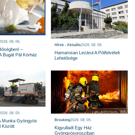
2026. 08. 06.
Hírek - Aktuális
2026. 08. 06.
Hőségben! –
Hamarosan Lezárul A Pótfelvételi
 A Bugát Pál Kórház
Lehetősége
2026. 08. 05.
Breaking
2026. 08. 05.
 A Munka Gyöngyös
 Között
Kigyulladt Egy Ház
Gyöngyösorosziban