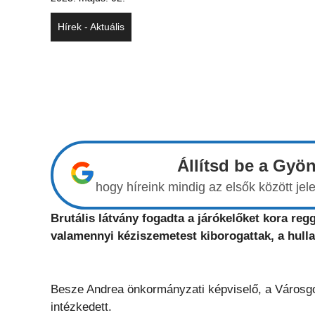
Hírek - Aktuális
Állítsd be a Gyö
hogy híreink mindig az elsők között j
Brutális látvány fogadta a járókelőket kora regg
valamennyi kéziszemetest kiborogattak, a hulla
Besze Andrea önkormányzati képviselő, a Városgon
intézkedett.