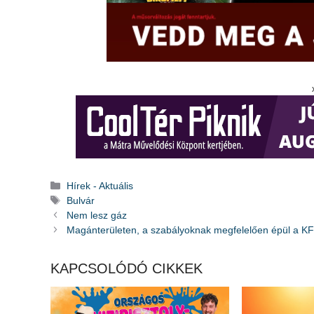
Kategória
Hírek - Aktuális
Címkék
Bulvár
Nem lesz gáz
Magánterületen, a szabályoknak megfelelően épül a K
KAPCSOLÓDÓ CIKKEK