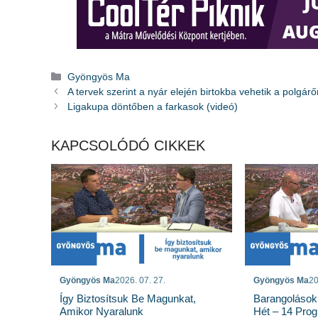
Kategória
Gyöngyös Ma
A tervek szerint a nyár elején birtokba vehetik a polgárő
Ligakupa döntőben a farkasok (videó)
KAPCSOLÓDÓ CIKKEK
Gyöngyös Ma
2026. 07. 27.
Gyöngyös Ma
20
Így Biztosítsuk Be Magunkat,
Barangolások
Amikor Nyaralunk
Hét – 14 Pro