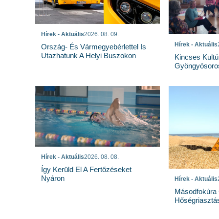
Hírek - Aktuális
2026. 08. 09.
Hírek - Aktuális
Ország- És Vármegyebérlettel Is
Utazhatunk A Helyi Buszokon
Kincses Kultú
Gyöngyösoro
Hírek - Aktuális
2026. 08. 08.
Így Kerüld El A Fertőzéseket
Nyáron
Hírek - Aktuális
Másodfokúra 
Hőségriasztá