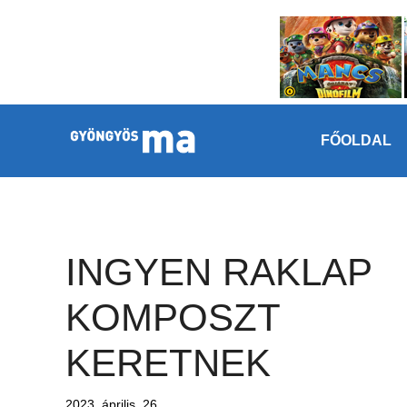
Megszakítás
Kilépés a tartalomba
FŐOLDAL
INGYEN RAKLAP
KOMPOSZT
KERETNEK
2023. április. 26.