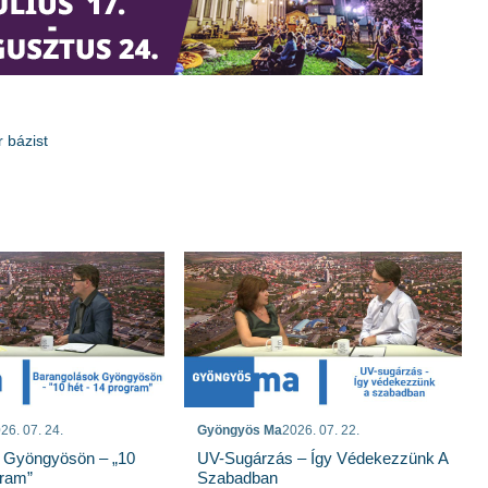
r bázist
26. 07. 24.
Gyöngyös Ma
2026. 07. 22.
 Gyöngyösön – „10
UV-Sugárzás – Így Védekezzünk A
gram”
Szabadban