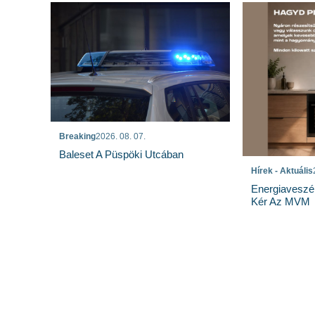
Breaking
2026. 08. 07.
Baleset A Püspöki Utcában
Hírek - Aktuális
Energiaveszé
Kér Az MVM