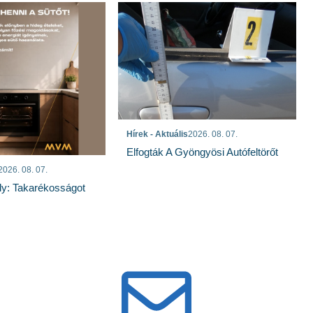
Hírek - Aktuális
2026. 08. 07.
Elfogták A Gyöngyösi Autófeltörőt
2026. 08. 07.
ly: Takarékosságot