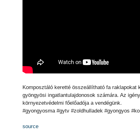
Komposztáló keretté összeállítható fa raklapokat 
gyöngyösi ingatlantulajdonosok számára. Az igén
környezetvédelmi főelőadója a vendégünk.
#gyongyosma #gytv #zoldhulladek #gyongyos #k
source