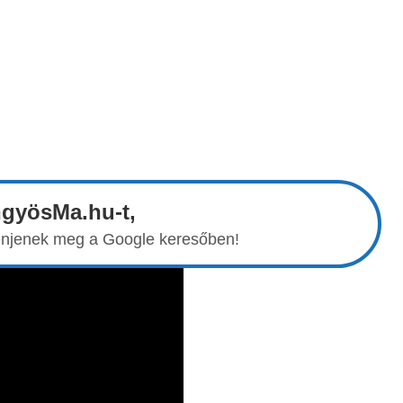
ngyösMa.hu-t,
elenjenek meg a Google keresőben!