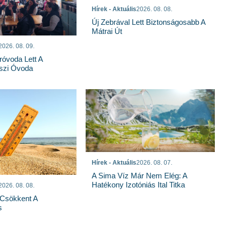
Hírek - Aktuális
2026. 08. 08.
Új Zebrával Lett Biztonságosabb A
Mátrai Út
2026. 08. 09.
róvoda Lett A
szi Óvoda
Hírek - Aktuális
2026. 08. 07.
A Sima Víz Már Nem Elég: A
Hatékony Izotóniás Ital Titka
2026. 08. 08.
Csökkent A
s