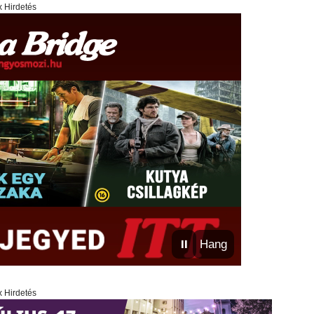
x Hirdetés
⏸
Hang
x Hirdetés