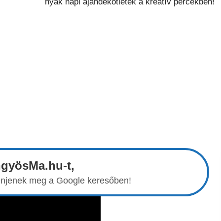
ngyösMa.hu-t,
elenjenek meg a Google keresőben!