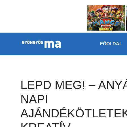
Megszakítás
Kilépés a tartalomba
FŐOLDAL
LEPD MEG! – ANY
NAPI
AJÁNDÉKÖTLETEK