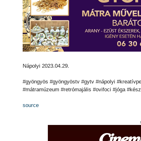
Nápolyi 2023.04.29.
#gyöngyös #gyöngyöstv #gytv #nápolyi #kreatívpe
#mátramúzeum #retrómajális #ovifoci #jóga #kész
source