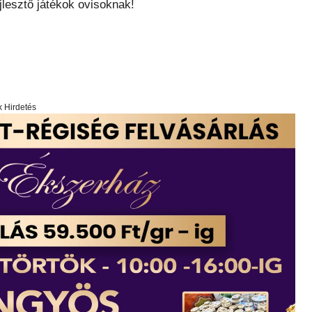
jlesztő játékok ovisoknak!
x Hirdetés