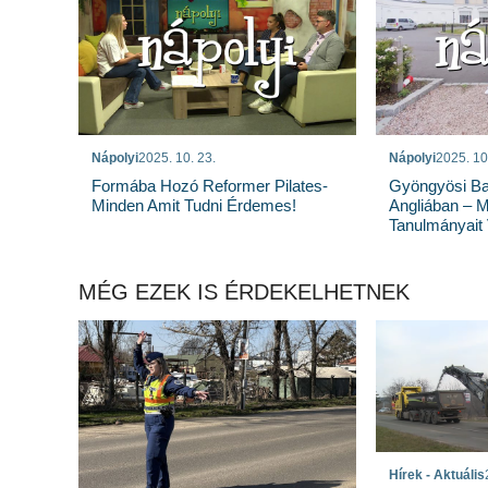
Nápolyi
2025. 10. 23.
Nápolyi
2025. 10
Formába Hozó Reformer Pilates-
Gyöngyösi Bal
Minden Amit Tudni Érdemes!
Angliában – 
Tanulmányait 
MÉG EZEK IS ÉRDEKELHETNEK
Hírek - Aktuális