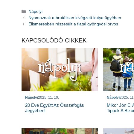
Kategória
Nápolyi
Nyomoznak a brutálisan kivégzett kutya ügyében
Elismerésben részesült a fiatal gyöngyösi orvos
KAPCSOLÓDÓ CIKKEK
Nápolyi
2025. 11. 10.
Nápolyi
2025. 11
20 Éve Együtt Az Összefogás
Mikor Jön El A
Jegyében!
Tippek A Bizo