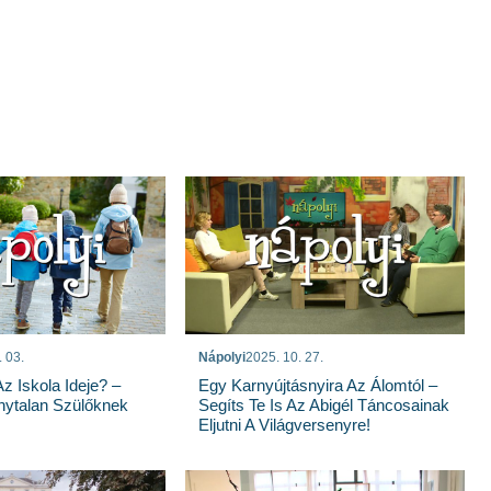
. 03.
Nápolyi
2025. 10. 27.
z Iskola Ideje? –
Egy Karnyújtásnyira Az Álomtól –
nytalan Szülőknek
Segíts Te Is Az Abigél Táncosainak
Eljutni A Világversenyre!