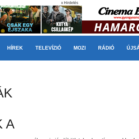
x Hirdetés
HÍREK
TELEVÍZIÓ
MOZI
RÁDIÓ
ÚJS
ÁK
 A