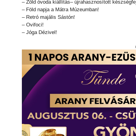
– Zöld óvoda kiállítás– újrahasznosított készségfe
– Föld napja a Mátra Múzeumban!
– Retró majális Sástón!
– Ovifoci!
– Jóga Dézivel!