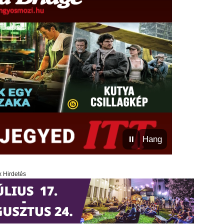
⏸
Hang
x Hirdetés