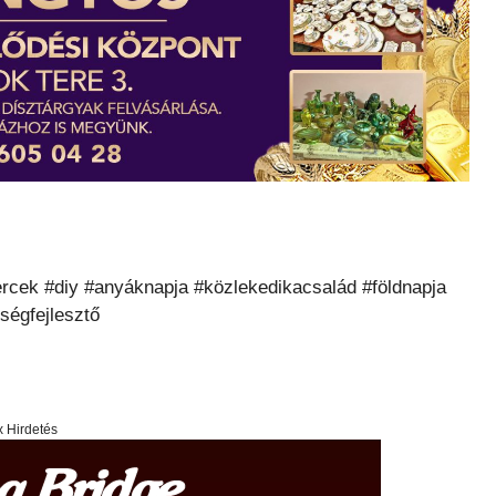
rcek #diy #anyáknapja #közlekedikacsalád #földnapja
ségfejlesztő
x Hirdetés