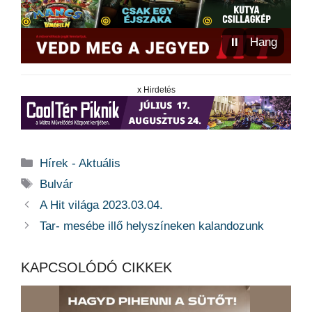
⏸
Hang
x Hirdetés
Kategória
Hírek - Aktuális
Címkék
Bulvár
A Hit világa 2023.03.04.
Tar- mesébe illő helyszíneken kalandozunk
KAPCSOLÓDÓ CIKKEK