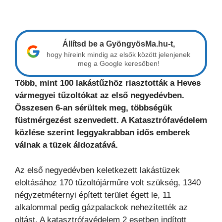
Állítsd be a GyöngyösMa.hu-t,
hogy híreink mindig az elsők között jelenjenek
meg a Google keresőben!
Több, mint 100 lakástűzhöz riasztották a Heves
vármegyei tűzoltókat az első negyedévben.
Összesen 6-an sérültek meg, többségük
füstmérgezést szenvedett. A Katasztrófavédelem
közlése szerint leggyakrabban idős emberek
válnak a tüzek áldozatává.
Az első negyedévben keletkezett lakástüzek
eloltásához 170 tűzoltójárműre volt szükség, 1340
négyzetméternyi épített terület égett le, 11
alkalommal pedig gázpalackok nehezítették az
oltást. A katasztrófavédelem 2 esetben indított