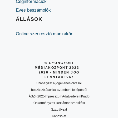
Céginformációk
Éves beszámolók
ÁLLÁSOK
Online szerkesztő munkakör
© GYÖNGYÖSI
MÉDIAKÖZPONT 2023 –
2026 - MINDEN JOG
FENNTARTVA!
Szabályzat a jogellenes olvasói
hozzászólásokkal szembeni fellépésről
ÁSZF 2025
Impresszum
Adatvédelem
Kiadó
Önkormányzati Reklámhasznosítási
Szabályzat
Kapcsolat