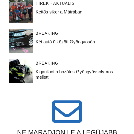
HÍREK - AKTUÁLIS
Kettős siker a Mátrában
BREAKING
Két autó ütközött Gyöngyösön
BREAKING
Kigyulladt a bozótos Gyöngyössolymos
mellett
NE MARADJON LE A LEGÚJABB