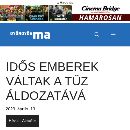
Megszakítás
Kilépés a tartalomba
x Hirdetés
MENÜ
IDŐS EMBEREK
VÁLTAK A TŰZ
ÁLDOZATÁVÁ
2023. április. 13.
Hírek - Aktuális