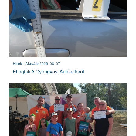
Hírek - Aktuális
2026. 08. 07.
Elfogták A Gyöngyösi Autófeltörőt