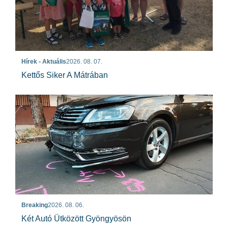
Hírek - Aktuális
2026. 08. 07.
Kettős Siker A Mátrában
Breaking
2026. 08. 06.
Két Autó Ütközött Gyöngyösön