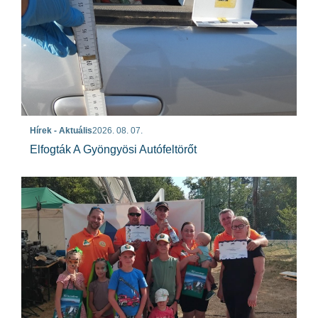
Hírek - Aktuális
2026. 08. 07.
Elfogták A Gyöngyösi Autófeltörőt