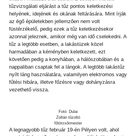
tűzvizsgálati eljárást a tűz pontos keletkezési
helyének, idejének és okának feltárására. Mint írják
az égő épületekben jellemzően nem volt
füstérzékelő, pedig ezek a tűz keletkezésekor
azonnal jeleznek, amikor még van idő cselekedni. A
tűz a legtöbb esetben, a lakástüzek közel
harmadában a kéményben keletkezett, ezt
követően pedig a konyhában, a hálószobában és a
nappaliban csaptak fel a lángok. A legtöbb lakástűz
nyílt láng használatára, valamilyen elektromos vagy
fűtési hibára, illetve főzésre vagy dohányzásra
vezethető vissza.
Fotó: Dulai
Zoltán tűzoltó
főtörzsőrmester
A legnagyobb tűz február 19-én Pélyen volt, ahol