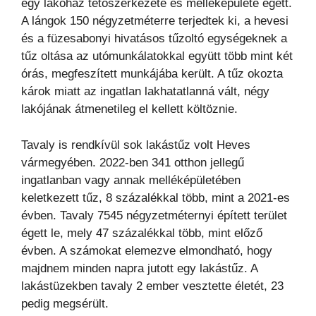
egy lakóház tetőszerkezete és melléképülete égett.
A lángok 150 négyzetméterre terjedtek ki, a hevesi
és a füzesabonyi hivatásos tűzoltó egységeknek a
tűz oltása az utómunkálatokkal együtt több mint két
órás, megfeszített munkájába került. A tűz okozta
károk miatt az ingatlan lakhatatlanná vált, négy
lakójának átmenetileg el kellett költöznie.
Tavaly is rendkívül sok lakástűz volt Heves
vármegyében. 2022-ben 341 otthon jellegű
ingatlanban vagy annak melléképületében
keletkezett tűz, 8 százalékkal több, mint a 2021-es
évben. Tavaly 7545 négyzetméternyi épített terület
égett le, mely 47 százalékkal több, mint előző
évben. A számokat elemezve elmondható, hogy
majdnem minden napra jutott egy lakástűz. A
lakástüzekben tavaly 2 ember vesztette életét, 23
pedig megsérült.