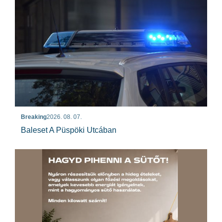
Breaking
2026. 08. 07.
Baleset A Püspöki Utcában