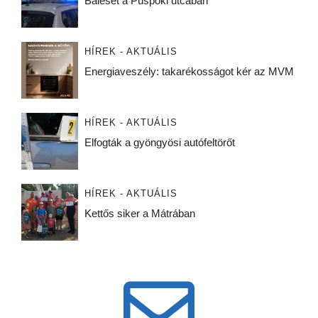
Baleset a Püspöki utcában
HÍREK - AKTUÁLIS
Energiaveszély: takarékosságot kér az MVM
HÍREK - AKTUÁLIS
Elfogták a gyöngyösi autófeltörőt
HÍREK - AKTUÁLIS
Kettős siker a Mátrában