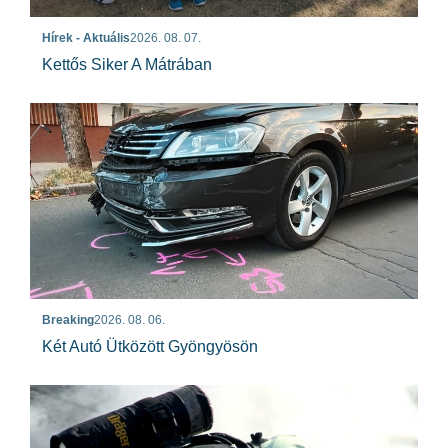
Hírek - Aktuális
2026. 08. 07.
Kettős Siker A Mátrában
Breaking
2026. 08. 06.
Két Autó Ütközött Gyöngyösön