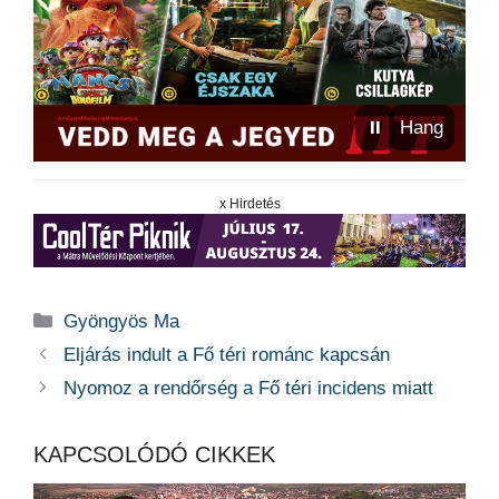
⏸
Hang
x Hirdetés
Kategória
Gyöngyös Ma
Eljárás indult a Fő téri románc kapcsán
Nyomoz a rendőrség a Fő téri incidens miatt
KAPCSOLÓDÓ CIKKEK