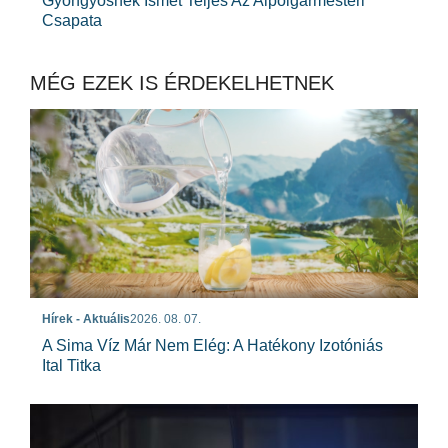
Gyöngyösnek Ismét Teljes Az Alpolgármesteri
Csapata
MÉG EZEK IS ÉRDEKELHETNEK
Hírek - Aktuális
2026. 08. 07.
A Sima Víz Már Nem Elég: A Hatékony Izotóniás
Ital Titka