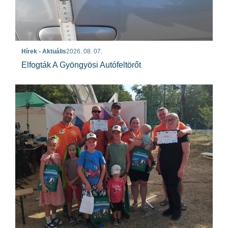
Hírek - Aktuális
2026. 08. 07.
Elfogták A Gyöngyösi Autófeltörőt