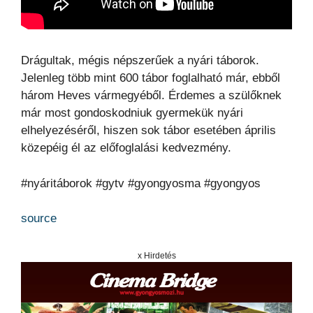
Drágultak, mégis népszerűek a nyári táborok.
Jelenleg több mint 600 tábor foglalható már, ebből
három Heves vármegyéből. Érdemes a szülőknek
már most gondoskodniuk gyermekük nyári
elhelyezéséről, hiszen sok tábor esetében április
közepéig él az előfoglalási kedvezmény.
#nyáritáborok #gytv #gyongyosma #gyongyos
source
x Hirdetés