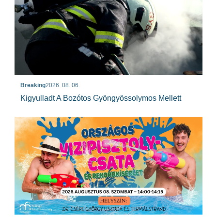
Breaking
2026. 08. 06.
Kigyulladt A Bozótos Gyöngyössolymos Mellett