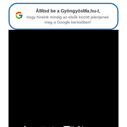
Állítsd be a GyöngyösMa.hu-t,
hogy híreink mindig az elsők között jelenjenek
meg a Google keresőben!