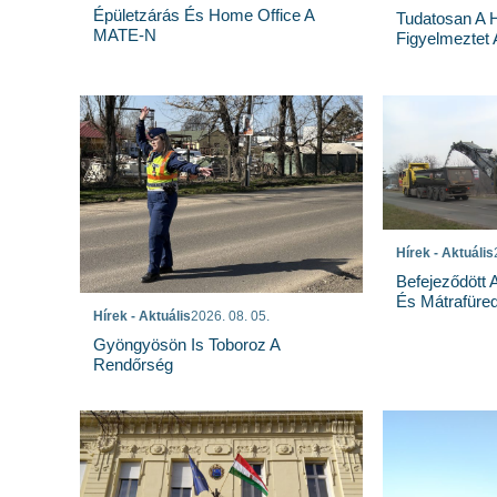
Épületzárás És Home Office A
Tudatosan A 
MATE-N
Figyelmeztet
Hírek - Aktuális
Befejeződött
És Mátrafüred
Hírek - Aktuális
2026. 08. 05.
Gyöngyösön Is Toboroz A
Rendőrség