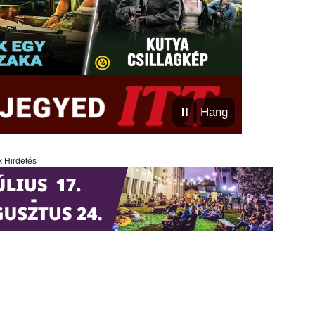
⏸
Hang
x Hirdetés