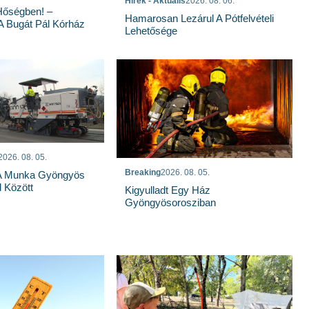
Hírek - Aktuális
2026. 08. 06.
Hőségben! –
Hamarosan Lezárul A Pótfelvételi
 A Bugát Pál Kórház
Lehetősége
2026. 08. 05.
Breaking
2026. 08. 05.
 A Munka Gyöngyös
 Között
Kigyulladt Egy Ház
Gyöngyösorosziban