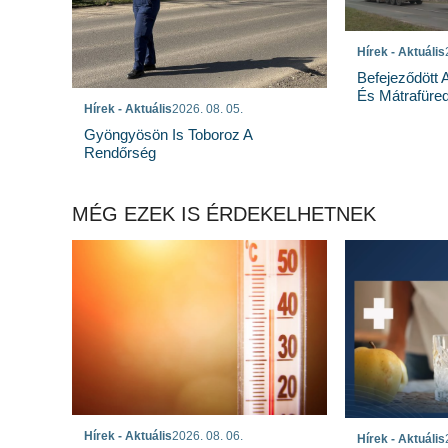
Hírek - Aktuális
Befejeződött
És Mátrafüred
Hírek - Aktuális
2026. 08. 05.
Gyöngyösön Is Toboroz A
Rendőrség
MÉG EZEK IS ÉRDEKELHETNEK
Hírek - Aktuális
2026. 08. 06.
Hírek - Aktuális