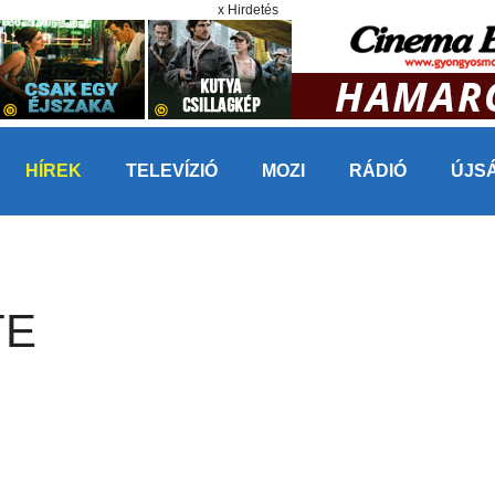
x Hirdetés
HÍREK
TELEVÍZIÓ
MOZI
RÁDIÓ
ÚJS
TE