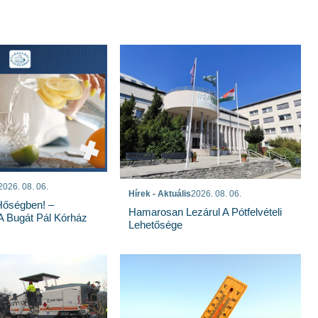
2026. 08. 06.
Hírek - Aktuális
2026. 08. 06.
Hőségben! –
Hamarosan Lezárul A Pótfelvételi
 A Bugát Pál Kórház
Lehetősége