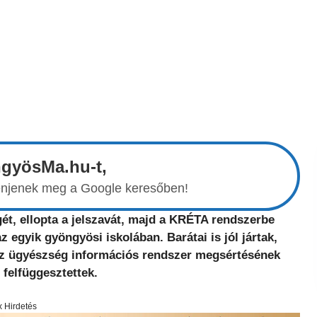
ngyösMa.hu-t,
elenjenek meg a Google keresőben!
ét, ellopta a jelszavát, majd a KRÉTA rendszerbe
 egyik gyöngyösi iskolában. Barátai is jól jártak,
 Az ügyészség információs rendszer megsértésének
 felfüggesztettek.
x Hirdetés