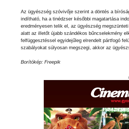
Az ügyészség szóvivője szerint a döntés a bíróság
indítható, ha a tinédzser későbbi magatartása ind
eredményesen telik el, az ügyészség megszünteti 
alatt az illetőt újabb szándékos bűncselekmény elk
felfüggesztéssel egyidejűleg elrendelt pártfogó felü
szabályokat súlyosan megszegi, akkor az ügyészség
Borítókép: Freepik