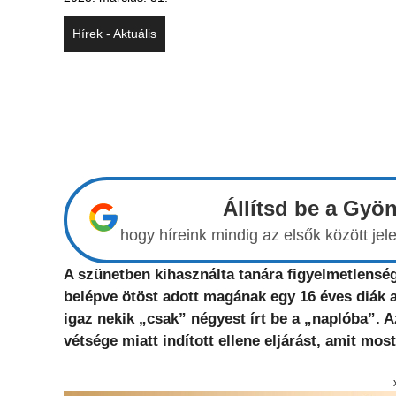
Hírek - Aktuális
Állítsd be a Gyö
hogy híreink mindig az elsők között j
A szünetben kihasználta tanára figyelmetlenség
belépve ötöst adott magának egy 16 éves diák az
igaz nekik „csak” négyest írt be a „naplóba”.
vétsége miatt indított ellene eljárást, amit most