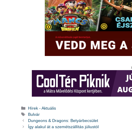
Kategória
Hírek - Aktuális
Címkék
Bulvár
Dungeons & Dragons: Betyárbecsület
Így alakul át a szemétszállítás júliustól