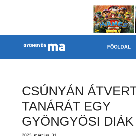
Megszakítás
Kilépés a tartalomba
FŐOLDAL
CSÚNYÁN ÁTVER
TANÁRÁT EGY
GYÖNGYÖSI DIÁK
2023. március. 31.