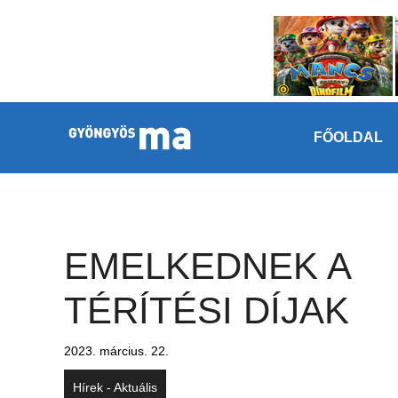
Megszakítás
Kilépés a tartalomba
FŐOLDAL
EMELKEDNEK A
TÉRÍTÉSI DÍJAK
2023. március. 22.
Hírek - Aktuális