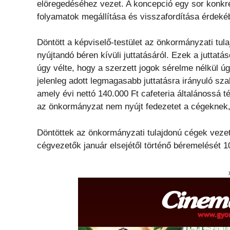
elöregedéséhez vezet. A koncepció egy sor konkrét
folyamatok megállítása és visszafordítása érdeké
Döntött a képviselő-testület az önkormányzati tu
nyújtandó béren kívüli juttatásáról. Ezek a juttat
úgy vélte, hogy a szerzett jogok sérelme nélkül 
jelenleg adott legmagasabb juttatásra irányuló szab
amely évi nettó 140.000 Ft cafeteria általánossá t
az önkormányzat nem nyújt fedezetet a cégeknek, 
Döntöttek az önkormányzati tulajdonú cégek vezető 
cégvezetők január elsejétől történő béremelését 