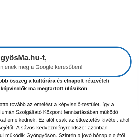
ngyösMa.hu-t,
elenjenek meg a Google keresőben!
bb összeg a kultúrára és elnapolt részvételi
 képviselők ma megtartott ülésükön.
ta tovább az emelést a képviselő-testület, így a
i Humán Szolgáltató Központ fenntartásában működő
kkal emelkednek. Ez alól csak az étkeztetés kivétel, ahol
elsejétől. A sávos kedvezményrendszer azonban
ul működik Gyöngyösön. Szintén a jövő hónap elejétől