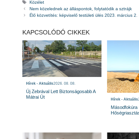
Címkék
Közélet
Nem közelednek az álláspontok, folytatódik a sztrájk
Élő közvetítés: képviselő testületi ülés 2023. március 2.
KAPCSOLÓDÓ CIKKEK
Hírek - Aktuális
2026. 08. 08.
Új Zebrával Lett Biztonságosabb A
Mátrai Út
Hírek - Aktuális
Másodfokúra 
Hőségriasztá