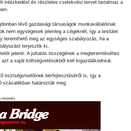
 intézkedést és részletes cselekvési tervet tartalmaz a
ben.
lajdonban lévő gazdasági társaságok munkavállalóinak
ások nem egységesek jelenleg a cégeknél, így a testület
úgy teremthető meg az egységes szabályozás, ha a
ályozást terjesztik ki,
ételét jelenti. A juttatás összegének a megteremtéséhez
azt a saját költségvetésükből kell kigazdálkodniuk.
tisztségviselőinek bérfejlesztéséről is, így a
10 százalékban határozták meg.
x Hirdetés