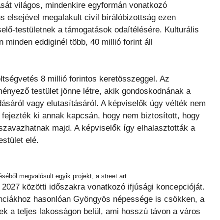
sát világos, mindenkire egyformán vonatkozó
 elsejével megalakult civil bírálóbizottság ezen
elő-testületnek a támogatások odaítélésére. Kulturális
inden eddiginél több, 40 millió forint áll
öltségvetés 8 millió forintos keretösszeggel. Az
eményező testület jönne létre, akik gondoskodnának a
adásáról vagy elutasításáról. A képviselők úgy vélték nem
at fejezték ki annak kapcsán, hogy nem biztosított, hogy
zavazhatnak majd. A képviselők így elhalasztották a
estület elé.
séből megvalósult egyik projekt, a street art
2027 közötti időszakra vonatkozó ifjúsági koncepcióját.
enciákhoz hasonlóan Gyöngyös népessége is csökken, a
nek a teljes lakosságon belül, ami hosszú távon a város