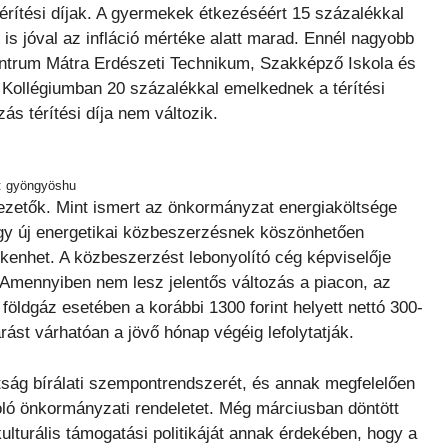
térítési díjak. A gyermekek étkezéséért 15 százalékkal
 is jóval az infláció mértéke alatt marad. Ennél nagyobb
ntrum Mátra Erdészeti Technikum, Szakképző Iskola és
s Kollégiumban 20 százalékkal emelkednek a térítési
s térítési díja nem változik.
: gyöngyöshu
vezetők. Mint ismert az önkormányzat energiaköltsége
gy új energetikai közbeszerzésnek köszönhetően
kenhet. A közbeszerzést lebonyolító cég képviselője
 Amennyiben nem lesz jelentős változás a piacon, az
földgáz esetében a korábbi 1300 forint helyett nettó 300-
rást várhatóan a jövő hónap végéig lefolytatják.
ottság bírálati szempontrendszerét, és annak megfelelően
ló önkormányzati rendeletet. Még márciusban döntött
lturális támogatási politikáját annak érdekében, hogy a