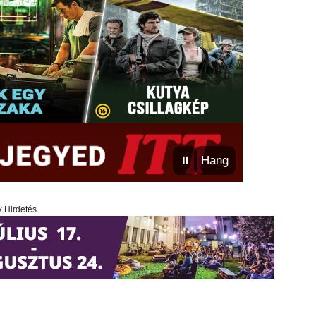
⏸
Hang
x Hirdetés