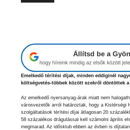
Állítsd be a Gyö
hogy híreink mindig az elsők között j
Emelkedő térítési díjak, minden eddiginél nagyo
költségvetés-többek között ezekről döntöttek a
Az emelkedő nyersanyag-árak miatt nem halogathat
városvezetők arról határoztak, hogy a Kistérség
szolgáltatások térítési díjai átlagosan 20 százalé
58 százalékos drágulással kell számolni április 
megmarad. Az idősklub ebben az évben is díjtalan