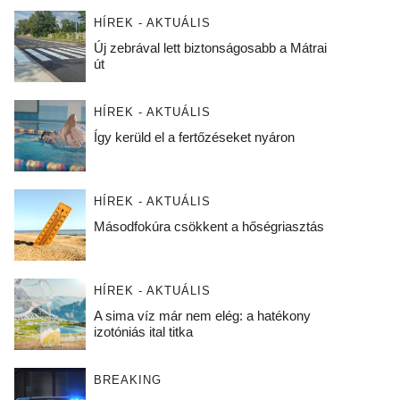
HÍREK - AKTUÁLIS
Új zebrával lett biztonságosabb a Mátrai
út
HÍREK - AKTUÁLIS
Így kerüld el a fertőzéseket nyáron
HÍREK - AKTUÁLIS
Másodfokúra csökkent a hőségriasztás
HÍREK - AKTUÁLIS
A sima víz már nem elég: a hatékony
izotóniás ital titka
BREAKING