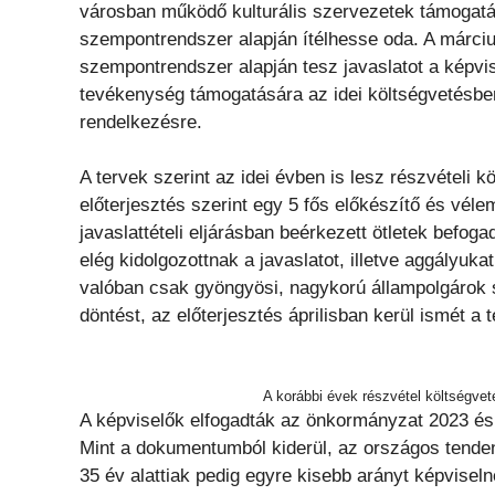
városban működő kulturális szervezetek támogatá
szempontrendszer alapján ítélhesse oda. A március
szempontrendszer alapján tesz javaslatot a képvis
tevékenység támogatására az idei költségvetésben m
rendelkezésre.
A tervek szerint az idei évben is lesz részvételi k
előterjesztés szerint egy 5 fős előkészítő és vél
javaslattételi eljárásban beérkezett ötletek befog
elég kidolgozottnak a javaslatot, illetve aggályuk
valóban csak gyöngyösi, nagykorú állampolgárok s
döntést, az előterjesztés áprilisban kerül ismét a t
A korábbi évek részvétel költségveté
A képviselők elfogadták az önkormányzat 2023 és 
Mint a dokumentumból kiderül, az országos tend
35 év alattiak pedig egyre kisebb arányt képvisel