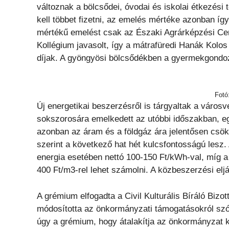
változnak a bölcsődei, óvodai és iskolai étkezési 
kell többet fizetni, az emelés mértéke azonban így
mértékű emelést csak az Északi Agrárképzési Ce
Kollégium javasolt, így a mátrafüredi Hanák Kolo
díjak. A gyöngyösi bölcsődékben a gyermekgondozá
Fotó
Új energetikai beszerzésről is tárgyaltak a város
sokszorosára emelkedett az utóbbi időszakban, e
azonban az áram és a földgáz ára jelentősen csök
szerint a következő hat hét kulcsfontosságú lesz.
energia esetében nettó 100-150 Ft/kWh-val, míg a 
400 Ft/m3-rel lehet számolni. A közbeszerzési eljá
A grémium elfogadta a Civil Kulturális Bíráló Biz
módosította az önkormányzati támogatásokról szó
úgy a grémium, hogy átalakítja az önkormányzat ku