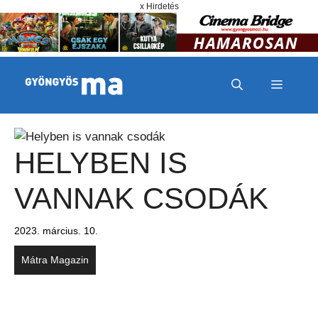
Megszakítás
Kilépés a tartalomba
x Hirdetés
MENÜ
HELYBEN IS
VANNAK CSODÁK
2023. március. 10.
Mátra Magazin