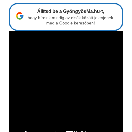
Állítsd be a GyöngyösMa.hu-t,
hogy híreink mindig az elsők között jelenjenek
meg a Google keresőben!