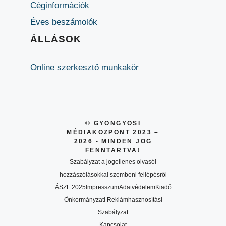
Céginformációk
Éves beszámolók
ÁLLÁSOK
Online szerkesztő munkakör
© GYÖNGYÖSI
MÉDIAKÖZPONT 2023 –
2026 - MINDEN JOG
FENNTARTVA!
Szabályzat a jogellenes olvasói
hozzászólásokkal szembeni fellépésről
ÁSZF 2025
Impresszum
Adatvédelem
Kiadó
Önkormányzati Reklámhasznosítási
Szabályzat
Kapcsolat