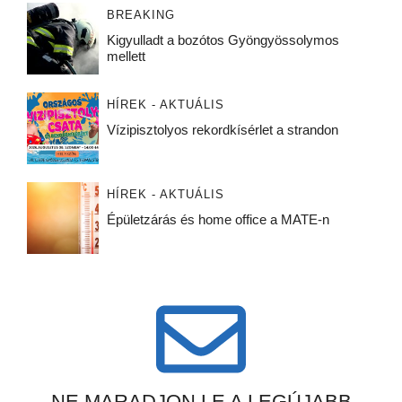
BREAKING
Kigyulladt a bozótos Gyöngyössolymos
mellett
HÍREK - AKTUÁLIS
Vízipisztolyos rekordkísérlet a strandon
HÍREK - AKTUÁLIS
Épületzárás és home office a MATE-n
NE MARADJON LE A LEGÚJABB