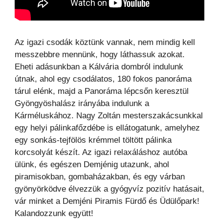
Az igazi csodák köztünk vannak, nem mindig kell
messzebbre mennünk, hogy láthassuk azokat.
Eheti adásunkban a Kálvária dombról indulunk
útnak, ahol egy csodálatos, 180 fokos panoráma
tárul elénk, majd a Panoráma lépcsőn keresztül
Gyöngyöshalász irányába indulunk a
Kárméluskához. Nagy Zoltán mesterszakácsunkkal
egy helyi pálinkafőzdébe is ellátogatunk, amelyhez
egy sonkás-tejfölös krémmel töltött pálinka
korcsolyát készít. Az igazi relaxáláshoz autóba
ülünk, és egészen Demjénig utazunk, ahol
piramisokban, gombaházakban, és egy várban
gyönyörködve élvezzük a gyógyvíz pozitív hatásait,
vár minket a Demjéni Piramis Fürdő és Üdülőpark!
Kalandozzunk együtt!