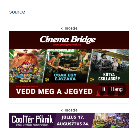
source
x Hirdetés
⏸
Hang
x Hirdetés