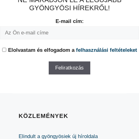
GYÖNGYÖSI HÍREKRŐL!
E-mail cím:
Elolvastam és elfogadom a
felhasználási feltételeket
KÖZLEMÉNYEK
Elindult a gyöngyösiek új híroldala