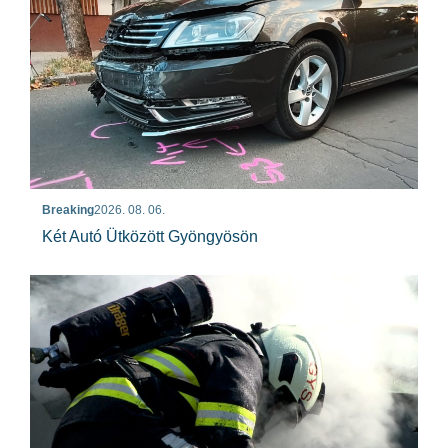
Breaking
2026. 08. 06.
Két Autó Ütközött Gyöngyösön