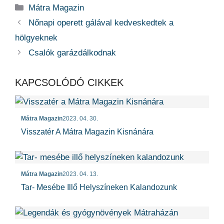
Kategória
Mátra Magazin
Nőnapi operett gálával kedveskedtek a
hölgyeknek
Csalók garázdálkodnak
KAPCSOLÓDÓ CIKKEK
Mátra Magazin
2023. 04. 30.
Visszatér A Mátra Magazin Kisnánára
Mátra Magazin
2023. 04. 13.
Tar- Mesébe Illő Helyszíneken Kalandozunk