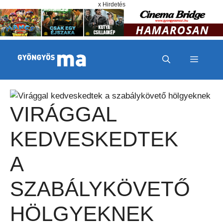
Megszakítás
Kilépés a tartalomba
x Hirdetés
MENÜ
VIRÁGGAL
KEDVESKEDTEK
A
SZABÁLYKÖVETŐ
HÖLGYEKNEK