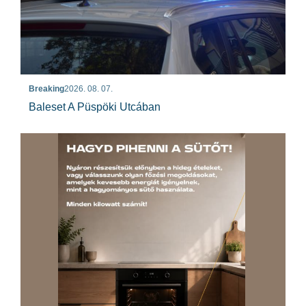
Breaking
2026. 08. 07.
Baleset A Püspöki Utcában