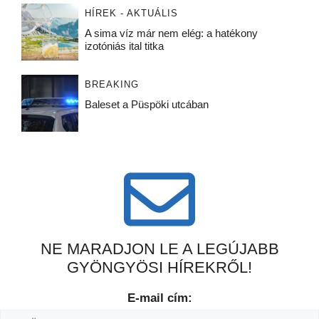
HÍREK - AKTUÁLIS
A sima víz már nem elég: a hatékony
izotóniás ital titka
BREAKING
Baleset a Püspöki utcában
NE MARADJON LE A LEGÚJABB
GYÖNGYÖSI HÍREKRŐL!
E-mail cím: