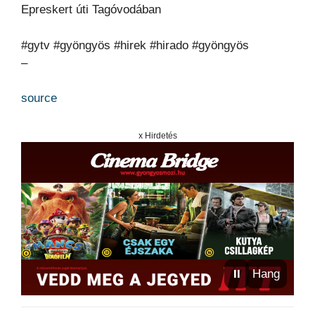
Epreskert úti Tagóvodában
#gytv #gyöngyös #hirek #hirado #gyöngyös
–
source
x Hirdetés
⏸
Hang