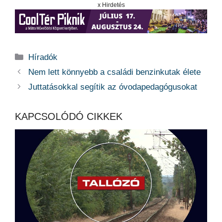
x Hirdetés
Kategória
Híradók
Nem lett könnyebb a családi benzinkutak élete
Juttatásokkal segítik az óvodapedagógusokat
KAPCSOLÓDÓ CIKKEK