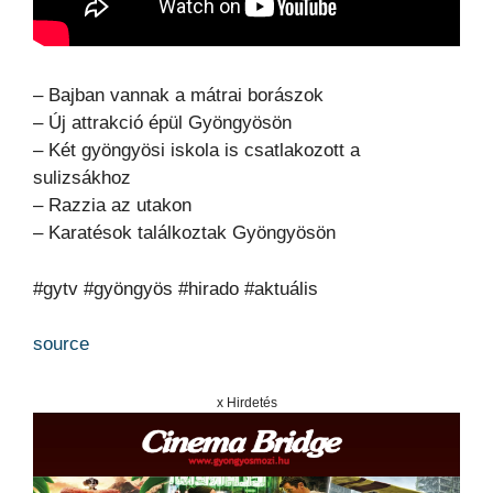
– Bajban vannak a mátrai borászok
– Új attrakció épül Gyöngyösön
– Két gyöngyösi iskola is csatlakozott a
sulizsákhoz
– Razzia az utakon
– Karatésok találkoztak Gyöngyösön
#gytv #gyöngyös #hirado #aktuális
source
x Hirdetés