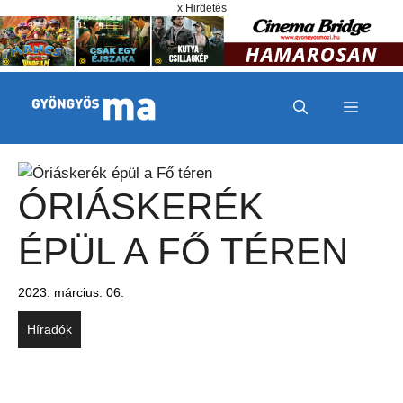
Megszakítás
Kilépés a tartalomba
x Hirdetés
MENÜ
ÓRIÁSKERÉK
ÉPÜL A FŐ TÉREN
2023. március. 06.
Híradók