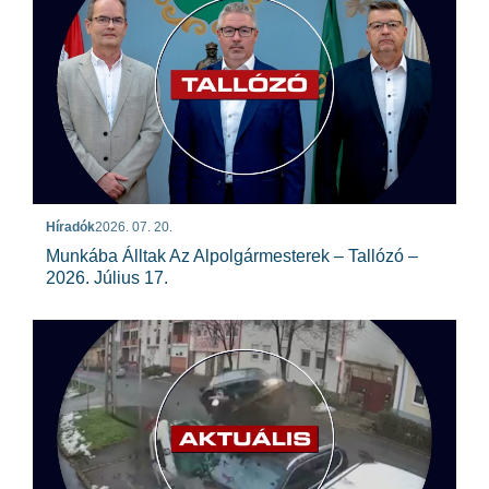
Híradók
2026. 07. 20.
Munkába Álltak Az Alpolgármesterek – Tallózó –
2026. Július 17.