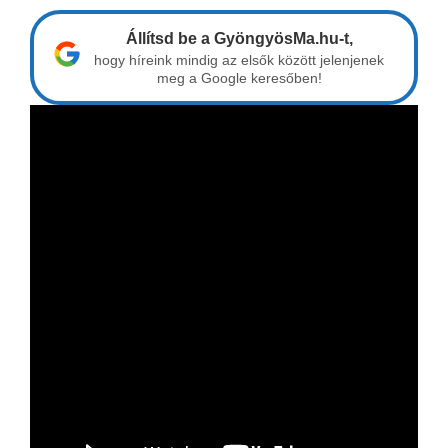
Állítsd be a GyöngyösMa.hu-t,
hogy híreink mindig az elsők között jelenjenek
meg a Google keresőben!