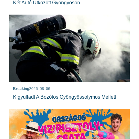
Két Autó Ütközött Gyöngyösön
Breaking
2026. 08. 06.
Kigyulladt A Bozótos Gyöngyössolymos Mellett