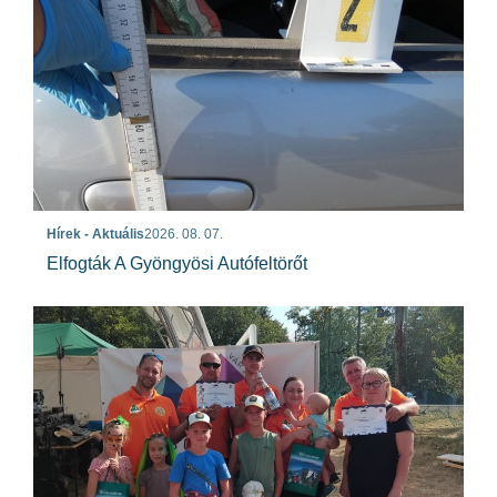
Hírek - Aktuális
2026. 08. 07.
Elfogták A Gyöngyösi Autófeltörőt