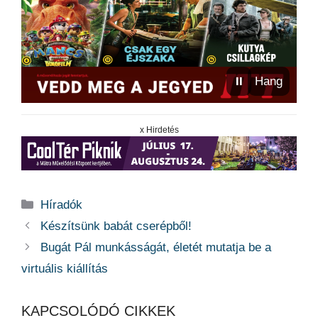
⏸
Hang
x Hirdetés
Kategória
Híradók
Készítsünk babát cserépből!
Bugát Pál munkásságát, életét mutatja be a
virtuális kiállítás
KAPCSOLÓDÓ CIKKEK