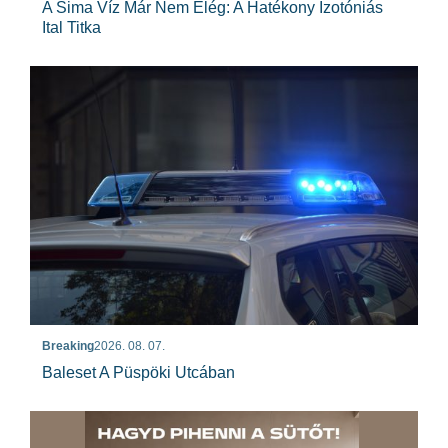
A Sima Víz Már Nem Elég: A Hatékony Izotóniás
Ital Titka
Breaking
2026. 08. 07.
Baleset A Püspöki Utcában