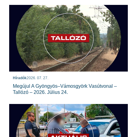
Híradók
2026. 07. 27.
Megújul A Gyöngyös–Vámosgyörk Vasútvonal –
Tallózó – 2026. Július 24.