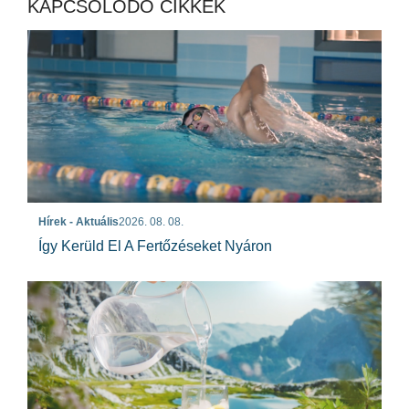
KAPCSOLÓDÓ CIKKEK
Hírek - Aktuális
2026. 08. 08.
Így Kerüld El A Fertőzéseket Nyáron