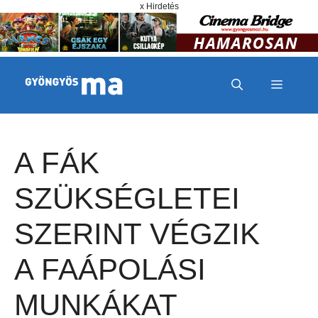
Megszakítás
Kilépés a tartalomba
x Hirdetés
MENÜ
A FÁK
SZÜKSÉGLETEI
SZERINT VÉGZIK
A FAÁPOLÁSI
MUNKÁKAT