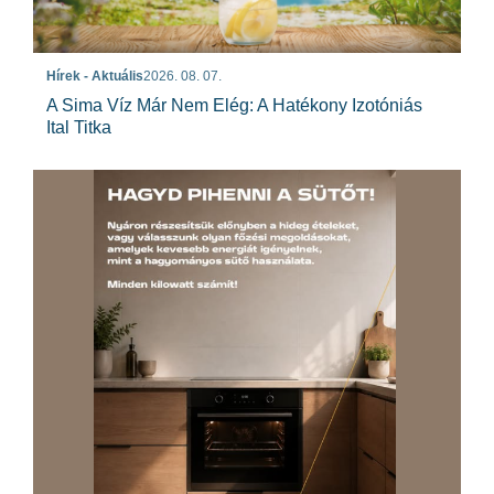
Hírek - Aktuális
2026. 08. 07.
A Sima Víz Már Nem Elég: A Hatékony Izotóniás
Ital Titka