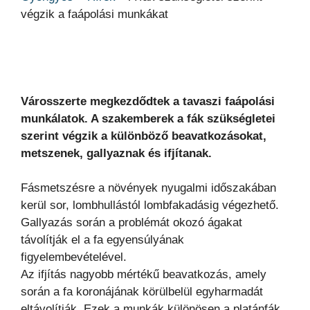
végzik a faápolási munkákat
Városszerte megkezdődtek a tavaszi faápolási
munkálatok. A szakemberek a fák szükségletei
szerint végzik a különböző beavatkozásokat,
metszenek, gallyaznak és ifjítanak.
Fásmetszésre a növények nyugalmi időszakában
kerül sor, lombhullástól lombfakadásig végezhető.
Gallyazás során a problémát okozó ágakat
távolítják el a fa egyensúlyának
figyelembevételével.
Az ifjítás nagyobb mértékű beavatkozás, amely
során a fa koronájának körülbelül egyharmadát
eltávolítják. Ezek a munkák különösen a platánfák,