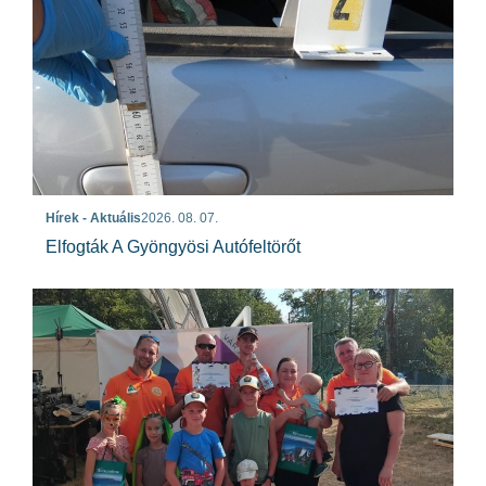
Hírek - Aktuális
2026. 08. 07.
Elfogták A Gyöngyösi Autófeltörőt