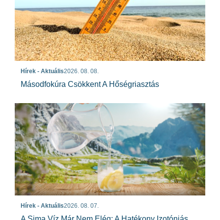
Hírek - Aktuális
2026. 08. 08.
Másodfokúra Csökkent A Hőségriasztás
Hírek - Aktuális
2026. 08. 07.
A Sima Víz Már Nem Elég: A Hatékony Izotóniás