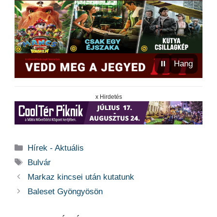
⏸
Hang
x Hirdetés
Kategória
Hírek - Aktuális
Címkék
Bulvár
Markaz kincsei után kutatunk
Baleset Gyöngyösön