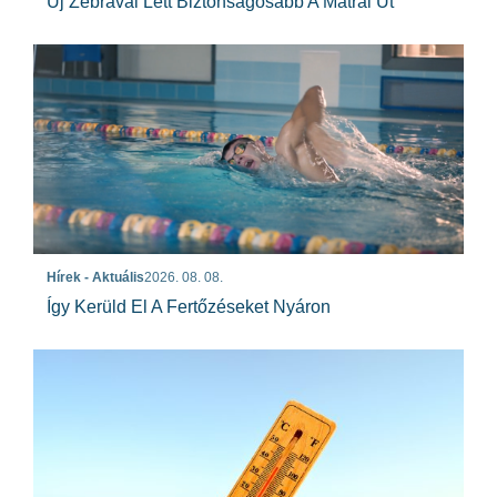
Új Zebrával Lett Biztonságosabb A Mátrai Út
Hírek - Aktuális
2026. 08. 08.
Így Kerüld El A Fertőzéseket Nyáron