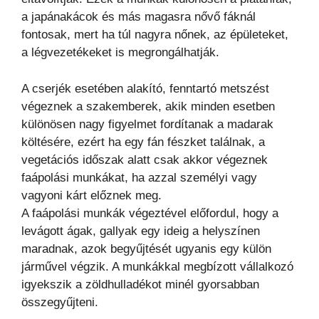
a japánakácok és más magasra nővő fáknál
fontosak, mert ha túl nagyra nőnek, az épületeket,
a légvezetékeket is megrongálhatják.
A cserjék esetében alakító, fenntartó metszést
végeznek a szakemberek, akik minden esetben
különösen nagy figyelmet fordítanak a madarak
költésére, ezért ha egy fán fészket találnak, a
vegetációs időszak alatt csak akkor végeznek
faápolási munkákat, ha azzal személyi vagy
vagyoni kárt előznek meg.
A faápolási munkák végeztével előfordul, hogy a
levágott ágak, gallyak egy ideig a helyszínen
maradnak, azok begyűjtését ugyanis egy külön
járművel végzik. A munkákkal megbízott vállalkozó
igyekszik a zöldhulladékot minél gyorsabban
összegyűjteni.