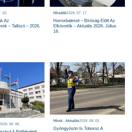
. 20.
Híradók
2026. 07. 17.
ak Az
Horrorbaleset – Bíróság Előtt Az
rek – Tallózó – 2026.
Elkövetők – Aktuális 2026. Július
16.
Hírek - Aktuális
2026. 08. 05.
2026. 08. 06.
Gyöngyösön Is Toboroz A
árul A Pótfelvételi