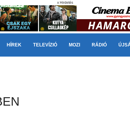
x Hirdetés
HÍREK
TELEVÍZIÓ
MOZI
RÁDIÓ
ÚJS
BEN