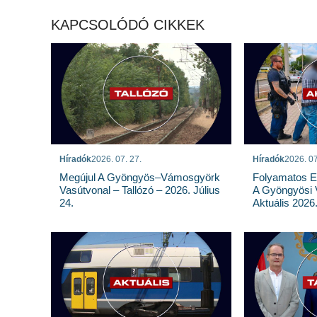
KAPCSOLÓDÓ CIKKEK
Híradók
2026. 07. 27.
Híradók
2026. 07
Megújul A Gyöngyös–Vámosgyörk
Folyamatos E
Vasútvonal – Tallózó – 2026. Július
A Gyöngyösi 
24.
Aktuális 2026.