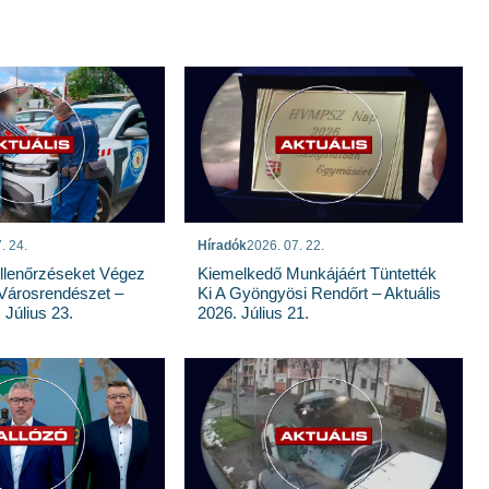
. 24.
Híradók
2026. 07. 22.
llenőrzéseket Végez
Kiemelkedő Munkájáért Tüntették
Városrendészet –
Ki A Gyöngyösi Rendőrt – Aktuális
 Július 23.
2026. Július 21.