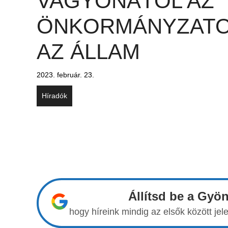
VAGYONÁTÓL AZ
ÖNKORMÁNYZAT
AZ ÁLLAM
2023. február. 23.
Híradók
Állítsd be a Gyö
hogy híreink mindig az elsők között j