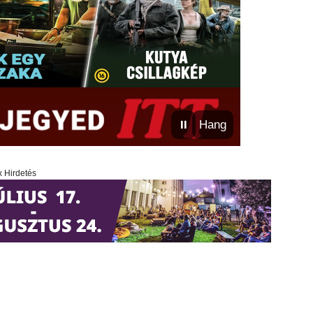
⏸
Hang
x Hirdetés