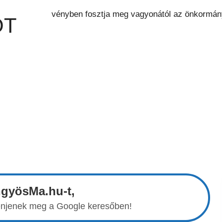
OT
ngyösMa.hu-t,
elenjenek meg a Google keresőben!