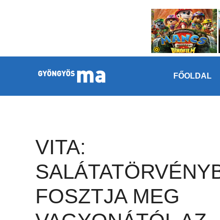
Megszakítás
Kilépés a tartalomba
FŐOLDAL
VITA:
SALÁTATÖRVÉNY
FOSZTJA MEG