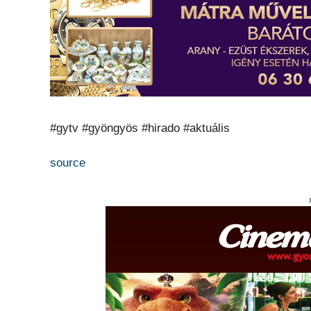
#gytv #gyöngyös #hirado #aktuális
source