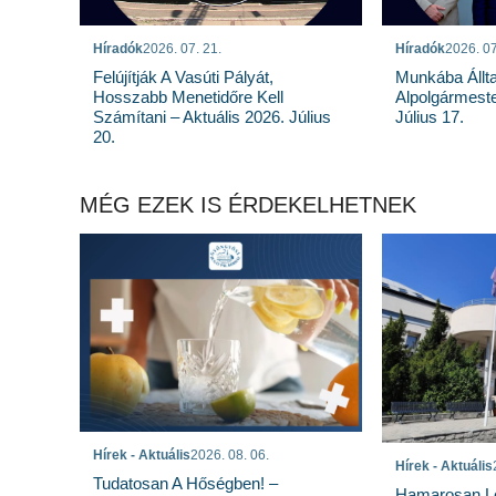
Híradók
2026. 07. 21.
Híradók
2026. 07
Felújítják A Vasúti Pályát,
Munkába Állt
Hosszabb Menetidőre Kell
Alpolgármeste
Számítani – Aktuális 2026. Július
Július 17.
20.
MÉG EZEK IS ÉRDEKELHETNEK
Hírek - Aktuális
2026. 08. 06.
Hírek - Aktuális
Tudatosan A Hőségben! –
Hamarosan Lez