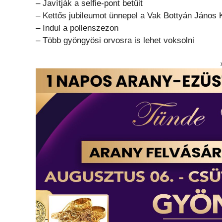
– Javítják a selfie-pont betűit
– Kettős jubileumot ünnepel a Vak Bottyán János 
– Indul a pollenszezon
– Több gyöngyösi orvosra is lehet voksolni