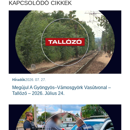
KAPCSOLÓDÓ CIKKEK
Híradók
2026. 07. 27.
Megújul A Gyöngyös–Vámosgyörk Vasútvonal –
Tallózó – 2026. Július 24.