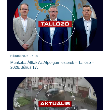
Híradók
2026. 07. 20.
Munkába Álltak Az Alpolgármesterek – Tallózó –
2026. Július 17.