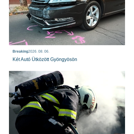
Breaking
2026. 08. 06.
Két Autó Ütközött Gyöngyösön