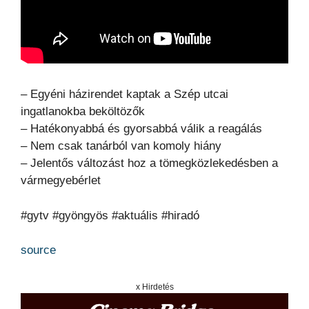
– Egyéni házirendet kaptak a Szép utcai
ingatlanokba beköltözők
– Hatékonyabbá és gyorsabbá válik a reagálás
– Nem csak tanárból van komoly hiány
– Jelentős változást hoz a tömegközlekedésben a
vármegyebérlet
#gytv #gyöngyös #aktuális #hiradó
source
x Hirdetés