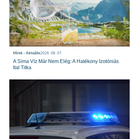
Hírek - Aktuális
2026. 08. 07.
A Sima Víz Már Nem Elég: A Hatékony Izotóniás
Ital Titka