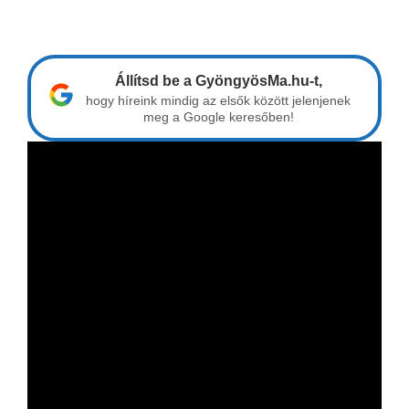
Állítsd be a GyöngyösMa.hu-t,
hogy híreink mindig az elsők között jelenjenek
meg a Google keresőben!