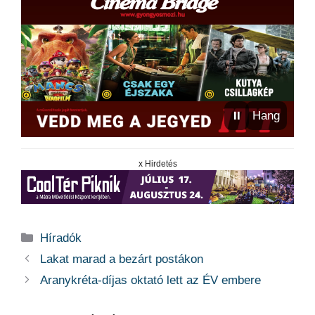
⏸
Hang
x Hirdetés
Kategória
Híradók
Lakat marad a bezárt postákon
Aranykréta-díjas oktató lett az ÉV embere