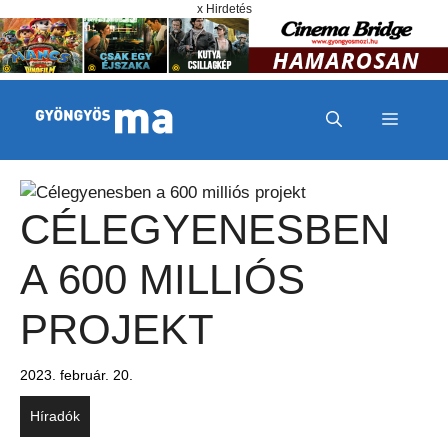
Megszakítás
Kilépés a tartalomba
x Hirdetés
MENÜ
CÉLEGYENESBEN
A 600 MILLIÓS
PROJEKT
2023. február. 20.
Híradók