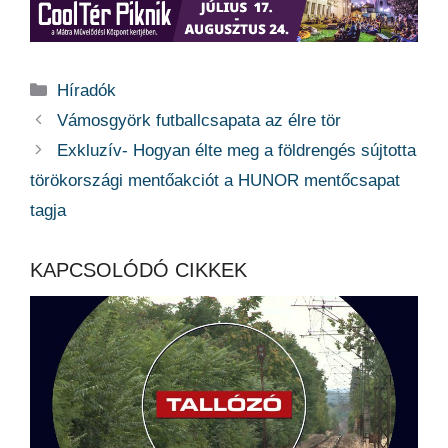
Kategória
Híradók
Vámosgyörk futballcsapata az élre tör
Exkluzív- Hogyan élte meg a földrengés sújtotta
törökországi mentőakciót a HUNOR mentőcsapat
tagja
KAPCSOLÓDÓ CIKKEK