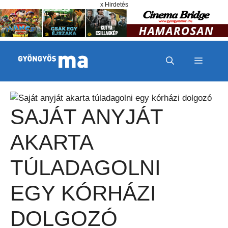
Megszakítás
Kilépés a tartalomba
x Hirdetés
MENÜ
SAJÁT ANYJÁT
AKARTA
TÚLADAGOLNI
EGY KÓRHÁZI
DOLGOZÓ