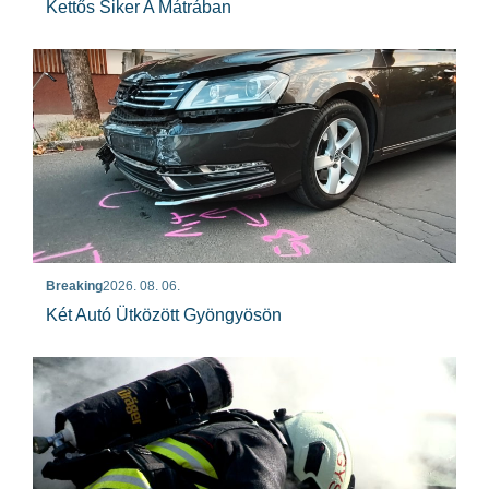
Kettős Siker A Mátrában
Breaking
2026. 08. 06.
Két Autó Ütközött Gyöngyösön