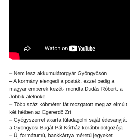
– Nem lesz akkumulátorgyár Gyöngyösön
– A kormány elengedi a posták, ezzel pedig a
magyar emberek kezét- mondta Dudás Róbert, a
Jobbik alelnöke
– Több száz köbméter fát mozgatott meg az elmúlt
két hétben az Egererdő Zrt
– Gyógyszerrel akarta túladagolni saját édesanyját
a Gyöngyösi Bugát Pál Kórház korábbi dolgozója
– Új formátumú, bankkártya méretű jegyeket