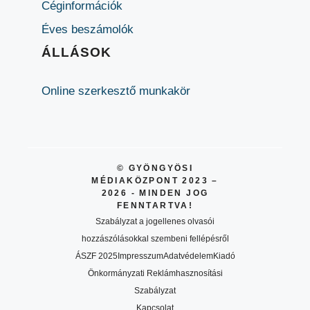
Céginformációk
Éves beszámolók
ÁLLÁSOK
Online szerkesztő munkakör
© GYÖNGYÖSI
MÉDIAKÖZPONT 2023 –
2026 - MINDEN JOG
FENNTARTVA!
Szabályzat a jogellenes olvasói
hozzászólásokkal szembeni fellépésről
ÁSZF 2025
Impresszum
Adatvédelem
Kiadó
Önkormányzati Reklámhasznosítási
Szabályzat
Kapcsolat