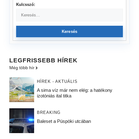
Kulcsszó:
Keresés
LEGFRISSEBB HÍREK
Még több hír
HÍREK - AKTUÁLIS
A sima víz már nem elég: a hatékony
izotóniás ital titka
BREAKING
Baleset a Püspöki utcában