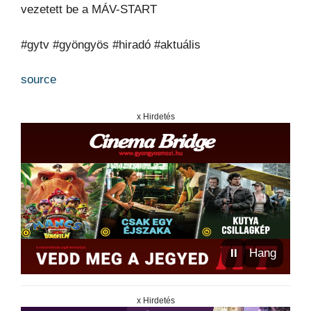
vezetett be a MÁV-START
#gytv #gyöngyös #hiradó #aktuális
source
x Hirdetés
⏸
Hang
x Hirdetés