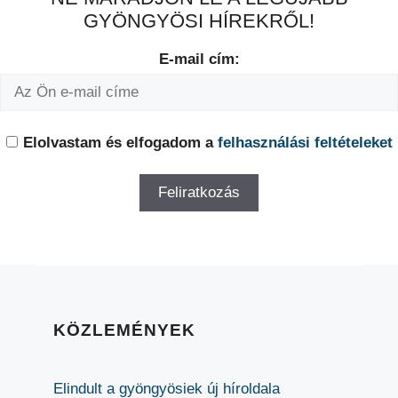
GYÖNGYÖSI HÍREKRŐL!
E-mail cím:
Elolvastam és elfogadom a
felhasználási feltételeket
KÖZLEMÉNYEK
Elindult a gyöngyösiek új híroldala