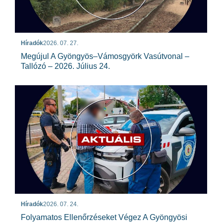
Híradók
2026. 07. 27.
Megújul A Gyöngyös–Vámosgyörk Vasútvonal –
Tallózó – 2026. Július 24.
Híradók
2026. 07. 24.
Folyamatos Ellenőrzéseket Végez A Gyöngyösi