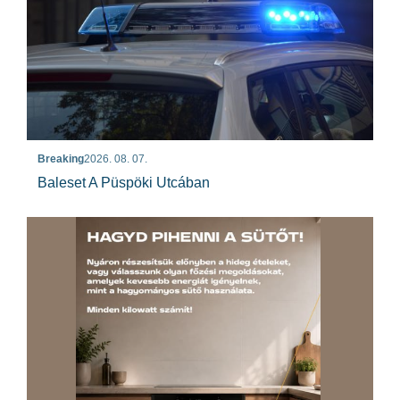
Breaking
2026. 08. 07.
Baleset A Püspöki Utcában