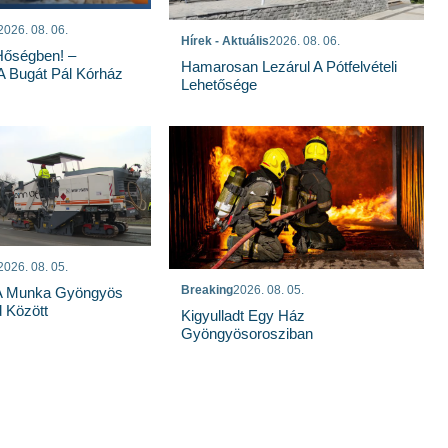
2026. 08. 06.
Hírek - Aktuális
2026. 08. 06.
Hőségben! –
Hamarosan Lezárul A Pótfelvételi
 A Bugát Pál Kórház
Lehetősége
2026. 08. 05.
Breaking
2026. 08. 05.
 A Munka Gyöngyös
 Között
Kigyulladt Egy Ház
Gyöngyösorosziban