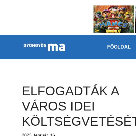
Megszakítás
Kilépés a tartalomba
FŐOLDAL
ELFOGADTÁK A
VÁROS IDEI
KÖLTSÉGVETÉSÉ
2023. február. 16.