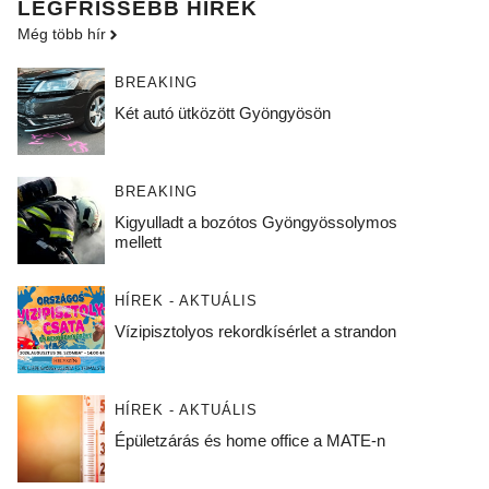
LEGFRISSEBB HÍREK
Még több hír
BREAKING
Két autó ütközött Gyöngyösön
BREAKING
Kigyulladt a bozótos Gyöngyössolymos
mellett
HÍREK - AKTUÁLIS
Vízipisztolyos rekordkísérlet a strandon
HÍREK - AKTUÁLIS
Épületzárás és home office a MATE-n