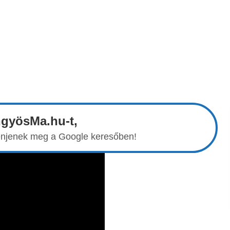
ngyösMa.hu-t,
elenjenek meg a Google keresőben!