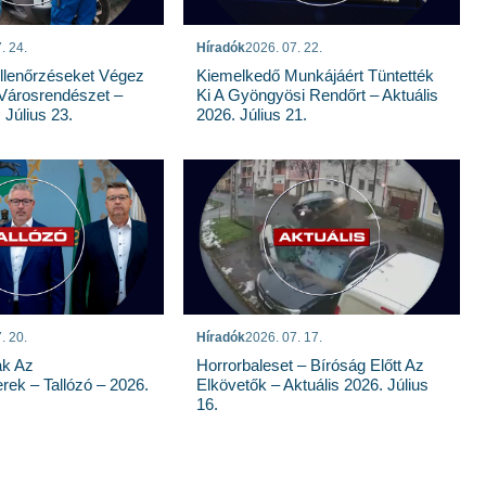
. 24.
Híradók
2026. 07. 22.
llenőrzéseket Végez
Kiemelkedő Munkájáért Tüntették
Városrendészet –
Ki A Gyöngyösi Rendőrt – Aktuális
 Július 23.
2026. Július 21.
. 20.
Híradók
2026. 07. 17.
ak Az
Horrorbaleset – Bíróság Előtt Az
rek – Tallózó – 2026.
Elkövetők – Aktuális 2026. Július
16.