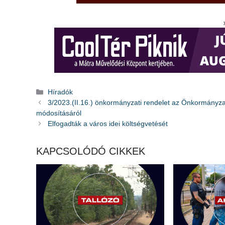
Kategória
Híradók
3/2023.(II.16.) önkormányzati rendelet az Önkormányzat
módosításáról
Elfogadták a város idei költségvetését
KAPCSOLÓDÓ CIKKEK