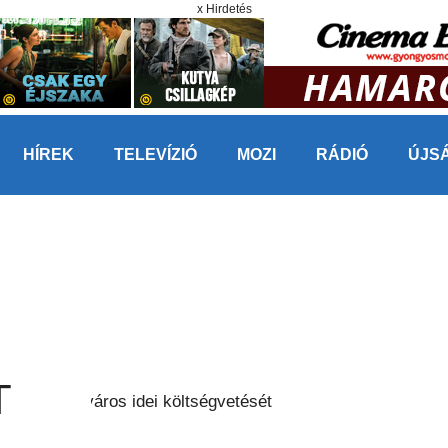
x Hirdetés
HÍREK
TELEVÍZIÓ
MOZI
RÁDIÓ
ÚJS
T