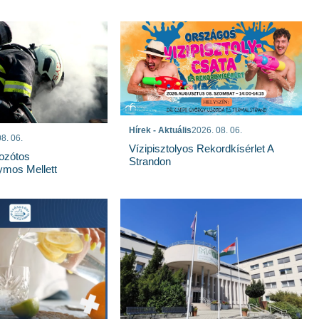
Hírek - Aktuális
2026. 08. 06.
8. 06.
Vízipisztolyos Rekordkísérlet A
Bozótos
Strandon
mos Mellett