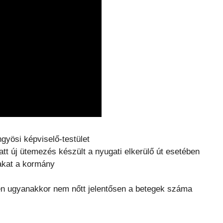
gyösi képviselő-testület
tt új ütemezés készült a nyugati elkerülő út esetében
rakat a kormány
en ugyanakkor nem nőtt jelentősen a betegek száma