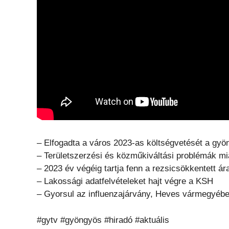
– Elfogadta a város 2023-as költségvetését a gyön
– Területszerzési és közműkiváltási problémák mia
– 2023 év végéig tartja fenn a rezsicsökkentett á
– Lakossági adatfelvételeket hajt végre a KSH
– Gyorsul az influenzajárvány, Heves vármegyéb
#gytv #gyöngyös #hiradó #aktuális