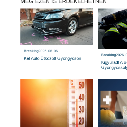
MÉG EZEK IS ÉRDEKELHETNEK
Breaking
2026. 08. 06.
Breaking
2026. 0
Két Autó Ütközött Gyöngyösön
Kigyulladt A 
Gyöngyössoly