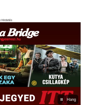
x Hirdetés
⏸
Hang