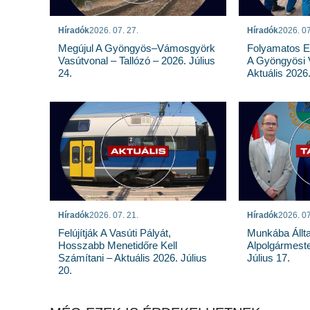
Híradók
2026. 07. 27.
Híradók
2026. 07
Megújul A Gyöngyös–Vámosgyörk
Folyamatos E
Vasútvonal – Tallózó – 2026. Július
A Gyöngyösi 
24.
Aktuális 2026.
Híradók
2026. 07. 21.
Híradók
2026. 07
Felújítják A Vasúti Pályát,
Munkába Állt
Hosszabb Menetidőre Kell
Alpolgármeste
Számítani – Aktuális 2026. Július
Július 17.
20.