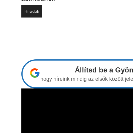
Híradók
Állítsd be a Gyö
hogy híreink mindig az elsők között j