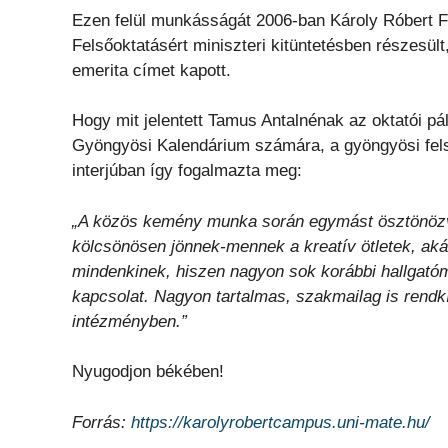
Ezen felül munkásságát 2006-ban Károly Róbert Fő
Felsőoktatásért miniszteri kitüntetésben részesül
emerita címet kapott.
Hogy mit jelentett Tamus Antalnénak az oktatói pá
Gyöngyösi Kalendárium számára, a gyöngyösi felső
interjúban így fogalmazta meg:
„A közös kemény munka során egymást ösztönözve 
kölcsönösen jönnek-mennek a kreatív ötletek, aká
mindenkinek, hiszen nagyon sok korábbi hallgat
kapcsolat. Nagyon tartalmas, szakmailag is rendkí
intézményben.”
Nyugodjon békében!
Forrás:
https://karolyrobertcampus.uni-mate.hu/