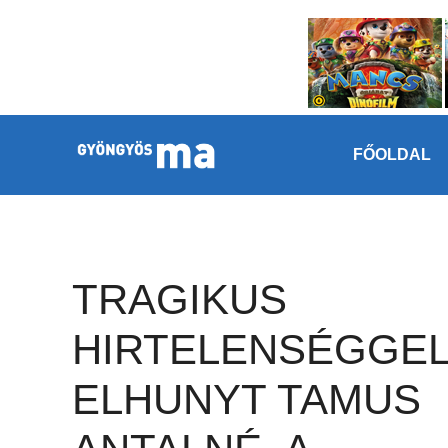
Megszakítás
Kilépés a tartalomba
FŐOLDAL
TRAGIKUS
HIRTELENSÉGGE
ELHUNYT TAMUS