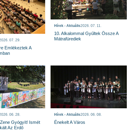
Hírek - Aktuális
2026. 07. 11.
10. Alkalommal Gyűltek Össze A
Mátrafürediek
2026. 07. 29.
re Emlékeztek A
mban
2026. 06. 28.
Hírek - Aktuális
2026. 06. 08.
 Zene Gyógyít! Ismét
Énekelt A Város
kált Az Erdő