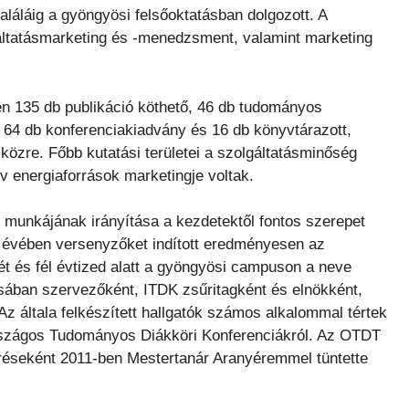
aláláig a gyöngyösi felsőoktatásban dolgozott. A
gáltatásmarketing és -menedzsment, valamint marketing
135 db publikáció köthető, 46 db tudományos
t, 64 db konferenciakiadvány és 16 db könyvtárazott,
közre. Főbb kutatási területei a szolgáltatásminőség
ív energiaforrások marketingje voltak.
 munkájának irányítása a kezdetektől fontos szerepet
ött évében versenyzőket indított eredményesen az
t és fél évtized alatt a gyöngyösi campuson a neve
sában szervezőként, ITDK zsűritagként és elnökként,
Az általa felkészített hallgatók számos alkalommal tértek
rszágos Tudományos Diákköri Konferenciákról. Az OTDT
réseként 2011-ben Mestertanár Aranyéremmel tüntette