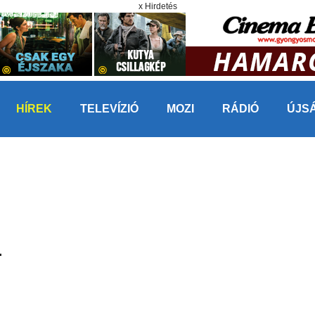
x Hirdetés
HÍREK
TELEVÍZIÓ
MOZI
RÁDIÓ
ÚJS
L