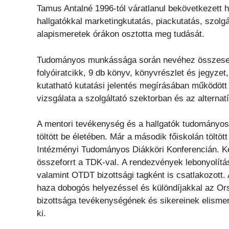
Tamus Antalné 1996-tól váratlanul bekövetkezett h
hallgatókkal marketingkutatás, piackutatás, szol
alapismeretek órákon osztotta meg tudását.
Tudományos munkássága során nevéhez összesen 
folyóiratcikk, 9 db könyv, könyvrészlet és jegyze
kutatható kutatási jelentés megírásában működött 
vizsgálata a szolgáltató szektorban és az alternat
A mentori tevékenység és a hallgatók tudományos
töltött be életében. Már a második főiskolán tölt
Intézményi Tudományos Diákköri Konferencián. Ké
összeforrt a TDK-val. A rendezvények lebonyolítá
valamint OTDT bizottsági tagként is csatlakozott. 
haza dobogós helyezéssel és különdíjakkal az O
bizottsága tevékenységének és sikereinek elisme
ki.