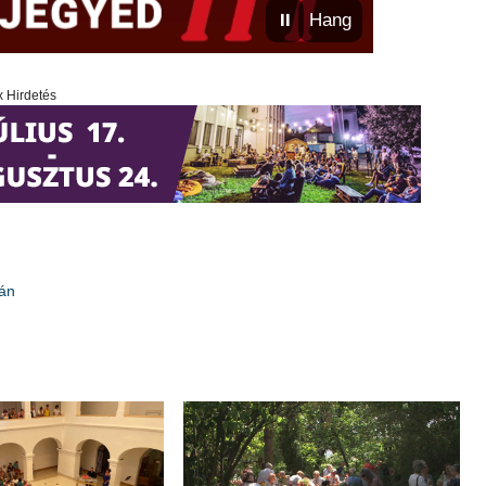
⏸
Hang
x Hirdetés
sán