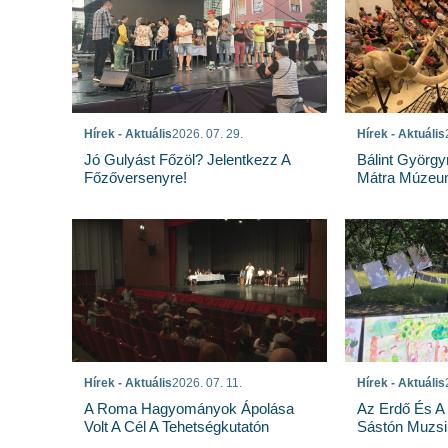
Hírek - Aktuális
2026. 07. 29.
Hírek - Aktuális
Jó Gulyást Főzöl? Jelentkezz A
Bálint György
Főzőversenyre!
Mátra Múzeu
Hírek - Aktuális
2026. 07. 11.
Hírek - Aktuális
A Roma Hagyományok Ápolása
Az Erdő És A
Volt A Cél A Tehetségkutatón
Sástón Muzsi