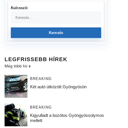
Kulcsszó:
Keresés
LEGFRISSEBB HÍREK
Még több hír
BREAKING
Két autó ütközött Gyöngyösön
BREAKING
Kigyulladt a bozótos Gyöngyössolymos
mellett