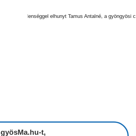
ngyösMa.hu-t,