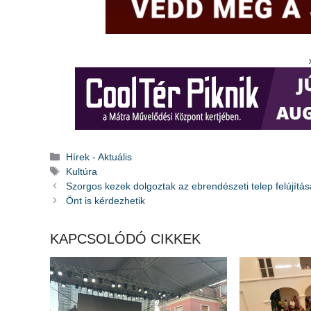
Kategória
Hírek - Aktuális
Címkék
Kultúra
Szorgos kezek dolgoztak az ebrendészeti telep felújítá
Önt is kérdezhetik
KAPCSOLÓDÓ CIKKEK