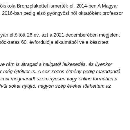
iskola Bronzplakettel ismerték el, 2014-ben A Magyar
t, 2016-ban pedig első gyöngyösi női oktatóként professor
lyán eltöltött 26 év, azt a 2021 decemberében megjelent
oktatás 60. évfordulója alkalmából vele készített
rám is átragad a hallgatói lelkesedés, és ilyenkor
r még éjfélkor is. A sok közös élmény pedig maradandó
ómmal megmaradt személyesen vagy online formában a
vül sokat nyújtó, nagyon szép éveket tölthettem az