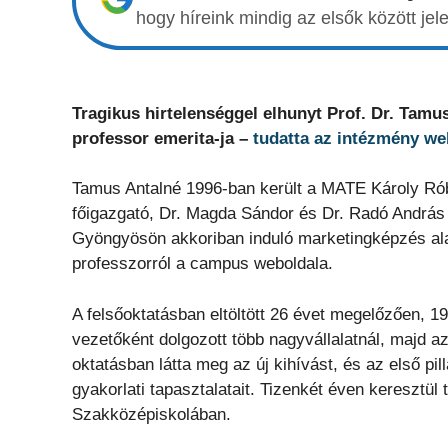
hogy híreink mindig az elsők között j
Tragikus hirtelenséggel elhunyt Prof. Dr. Ta
professor emerita-ja –
tudatta az intézmény we
Tamus Antalné 1996-ban került a MATE Károly Ró
főigazgató, Dr. Magda Sándor és Dr. Radó András t
Gyöngyösön akkoriban induló marketingképzés al
professzorról a campus weboldala.
A felsőoktatásban eltöltött 26 évet megelőzően, 
vezetőként dolgozott több nagyvállalatnál, majd az
oktatásban látta meg az új kihívást, és az első pil
gyakorlati tapasztalatait. Tizenkét éven keresztü
Szakközépiskolában.