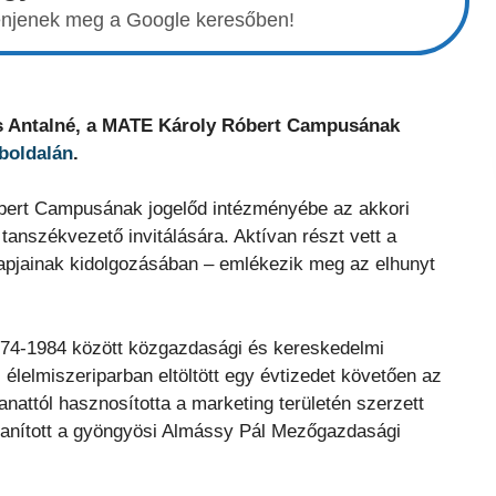
elenjenek meg a Google keresőben!
mus Antalné, a MATE Károly Róbert Campusának
boldalán
.
bert Campusának jogelőd intézményébe az akkori
anszékvezető invitálására. Aktívan részt vett a
apjainak kidolgozásában – emlékezik meg az elhunyt
1974-1984 között közgazdasági és kereskedelmi
 élelmiszeriparban eltöltött egy évtizedet követően az
lanattól hasznosította a marketing területén szerzett
l tanított a gyöngyösi Almássy Pál Mezőgazdasági