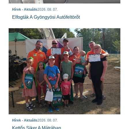
Hírek - Aktuális
2026. 08. 07.
Elfogták A Gyöngyösi Autófeltörőt
Hírek - Aktuális
2026. 08. 07.
Kettős Siker A Mátrában