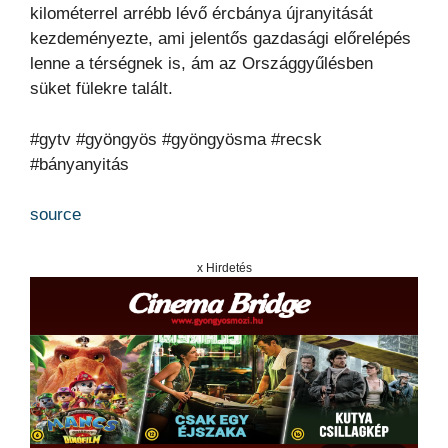
kilométerrel arrébb lévő ércbánya újranyitását
kezdeményezte, ami jelentős gazdasági előrelépés
lenne a térségnek is, ám az Országgyűlésben
süket fülekre talált.
#gytv #gyöngyös #gyöngyösma #recsk
#bányanyitás
source
x Hirdetés