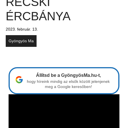
RECSKI
ÉRCBÁNYA
2023. február. 13.
Gyöngyös Ma
Állítsd be a GyöngyösMa.hu-t,
hogy híreink mindig az elsők között jelenjenek
meg a Google keresőben!