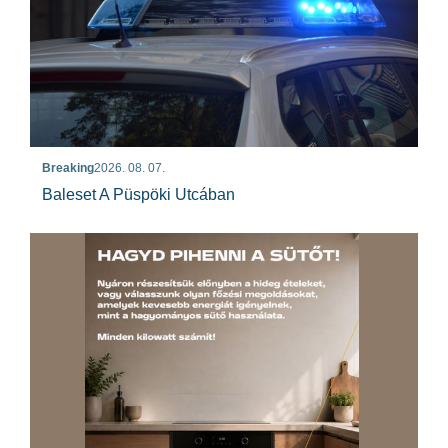
Breaking
2026. 08. 07.
Baleset A Püspöki Utcában