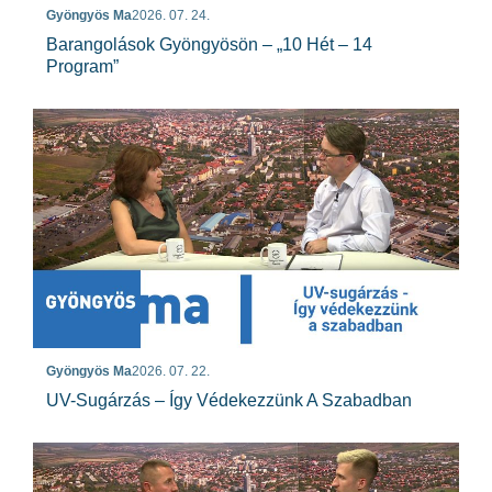
Gyöngyös Ma
2026. 07. 24.
Barangolások Gyöngyösön – „10 Hét – 14
Program”
Gyöngyös Ma
2026. 07. 22.
UV-Sugárzás – Így Védekezzünk A Szabadban