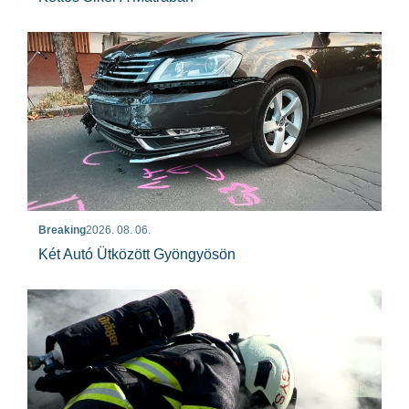
Breaking
2026. 08. 06.
Két Autó Ütközött Gyöngyösön