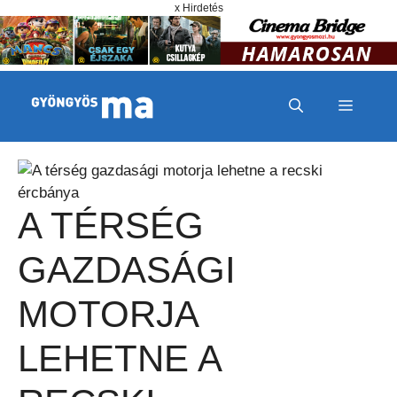
Megszakítás
Kilépés a tartalomba
x Hirdetés
MENÜ
A TÉRSÉG
GAZDASÁGI
MOTORJA
LEHETNE A