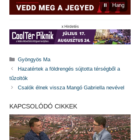
⏸
Hang
x Hirdetés
Kategória
Gyöngyös Ma
Hazatértek a földrengés sújtotta térségből a
tűzoltók
Csalók élnek vissza Mangó Gabriella nevével
KAPCSOLÓDÓ CIKKEK