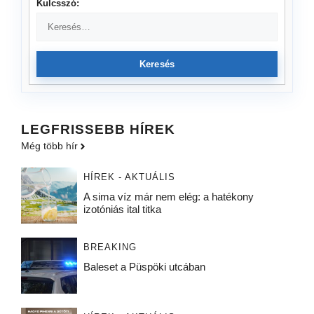
Kulcsszó:
Keresés
LEGFRISSEBB HÍREK
Még több hír
HÍREK - AKTUÁLIS
A sima víz már nem elég: a hatékony
izotóniás ital titka
BREAKING
Baleset a Püspöki utcában