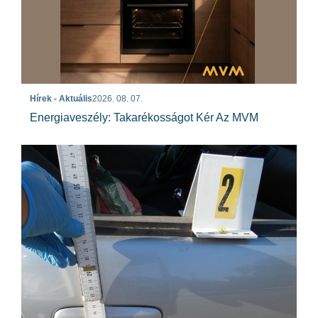
Hírek - Aktuális
2026. 08. 07.
Energiaveszély: Takarékosságot Kér Az MVM