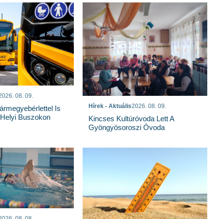
2026. 08. 09.
Hírek - Aktuális
2026. 08. 09.
rmegyebérlettel Is
 Helyi Buszokon
Kincses Kultúróvoda Lett A
Gyöngyösoroszi Óvoda
2026. 08. 08.