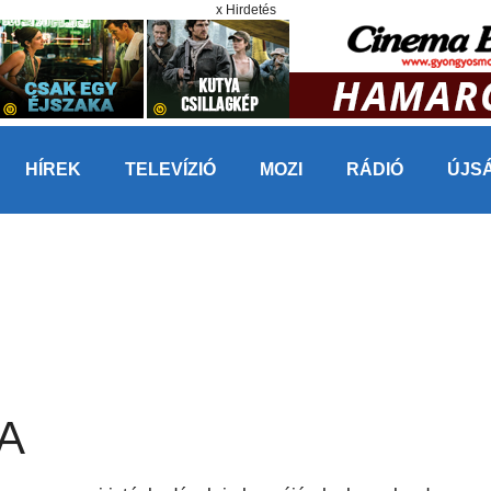
x Hirdetés
HÍREK
TELEVÍZIÓ
MOZI
RÁDIÓ
ÚJS
A