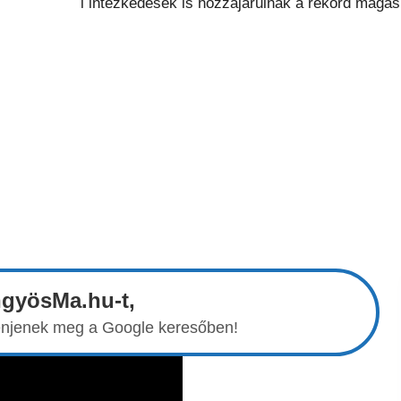
ngyösMa.hu-t,
elenjenek meg a Google keresőben!