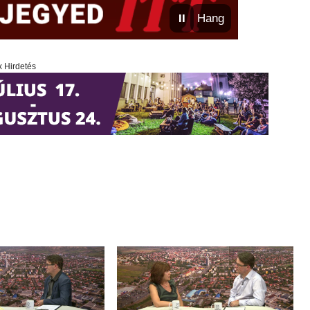
⏸
Hang
x Hirdetés