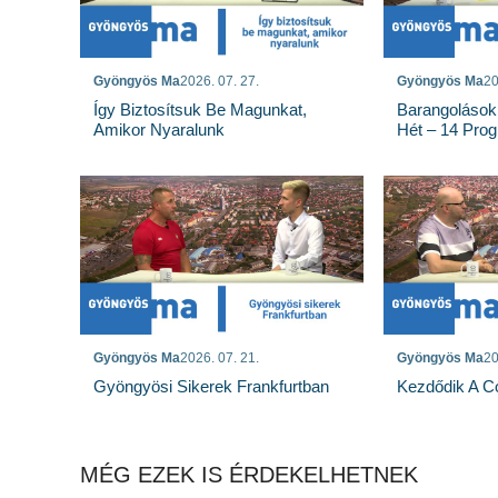
Gyöngyös Ma
2026. 07. 27.
Gyöngyös Ma
20
Így Biztosítsuk Be Magunkat,
Barangolások
Amikor Nyaralunk
Hét – 14 Pro
Gyöngyös Ma
2026. 07. 21.
Gyöngyös Ma
20
Gyöngyösi Sikerek Frankfurtban
Kezdődik A Co
MÉG EZEK IS ÉRDEKELHETNEK