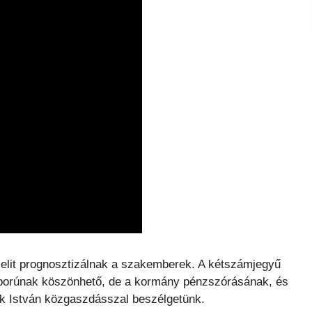
zelit prognosztizálnak a szakemberek. A kétszámjegyű
áborúnak köszönhető, de a kormány pénzszórásának, és
ák István közgaszdásszal beszélgetünk.