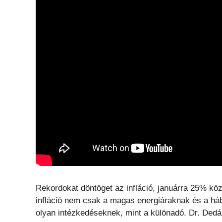
Rekordokat döntöget az infláció, januárra 25% kö
infláció nem csak a magas energiáraknak és a h
olyan intézkedéseknek, mint a különadó. Dr. Ded