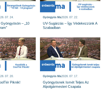
26. 07. 24.
Gyöngyös Ma
2026. 07. 22.
 Gyöngyösön – „10
UV-Sugárzás – Így Védekezzünk A
gram”
Szabadban
26. 07. 20.
Gyöngyös Ma
2026. 07. 17.
olTér Piknik!
Gyöngyösnek Ismét Teljes Az
Alpolgármesteri Csapata