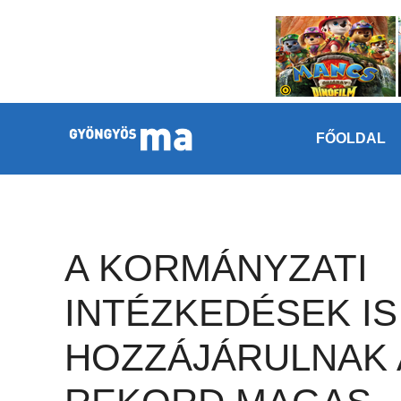
Megszakítás
Kilépés a tartalomba
FŐOLDAL
A KORMÁNYZATI
INTÉZKEDÉSEK IS
HOZZÁJÁRULNAK 