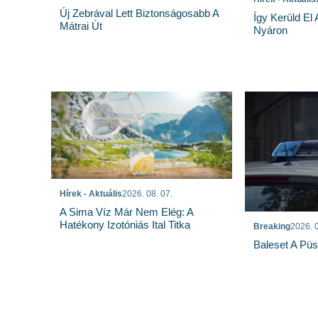
Új Zebrával Lett Biztonságosabb A
Így Kerüld El
Mátrai Út
Nyáron
Hírek - Aktuális
2026. 08. 07.
A Sima Víz Már Nem Elég: A
Hatékony Izotóniás Ital Titka
Breaking
2026. 0
Baleset A Pü