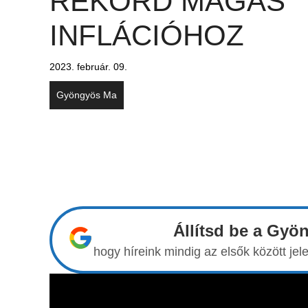
REKORD MAGAS
INFLÁCIÓHOZ
2023. február. 09.
Gyöngyös Ma
Állítsd be a Gyö
hogy híreink mindig az elsők között j