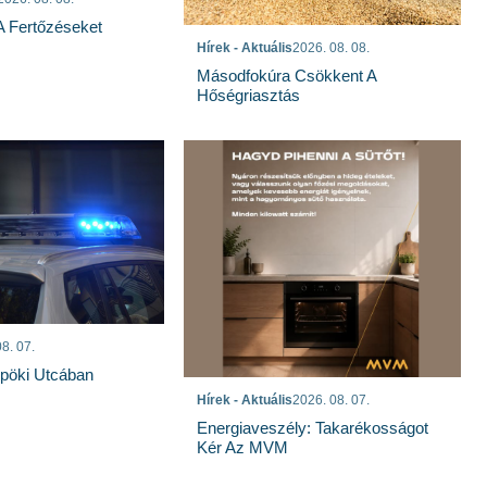
 A Fertőzéseket
Hírek - Aktuális
2026. 08. 08.
Másodfokúra Csökkent A
Hőségriasztás
8. 07.
spöki Utcában
Hírek - Aktuális
2026. 08. 07.
Energiaveszély: Takarékosságot
Kér Az MVM