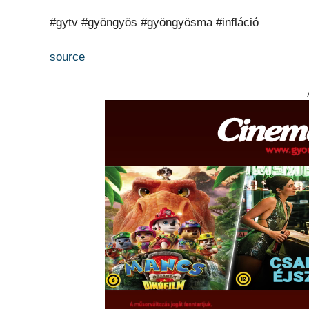
#gytv #gyöngyös #gyöngyösma #infláció
source