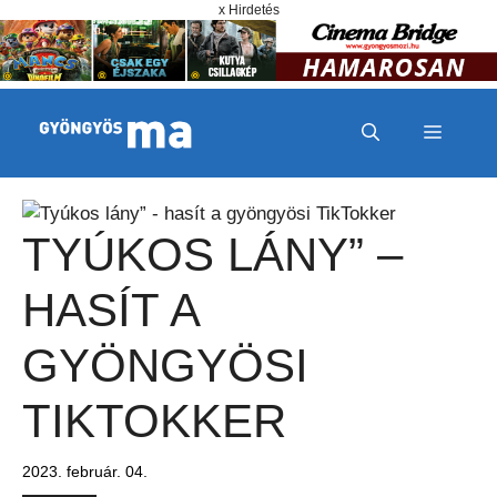
Megszakítás
Kilépés a tartalomba
x Hirdetés
MENÜ
TYÚKOS LÁNY” –
HASÍT A
GYÖNGYÖSI
TIKTOKKER
2023. február. 04.