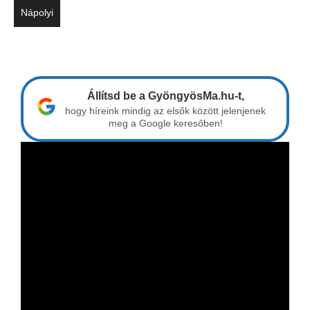
Nápolyi
Állítsd be a GyöngyösMa.hu-t,
hogy híreink mindig az elsők között jelenjenek
meg a Google keresőben!