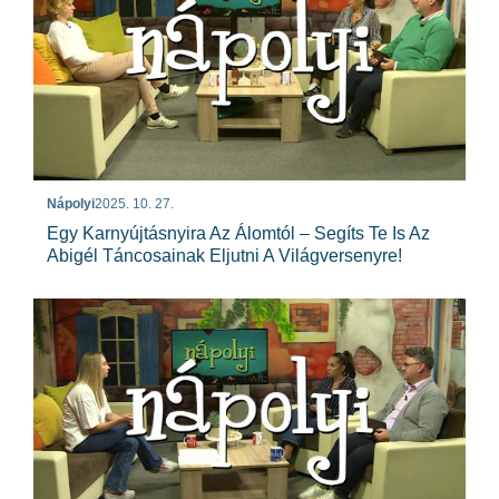
Nápolyi
2025. 10. 27.
Egy Karnyújtásnyira Az Álomtól – Segíts Te Is Az
Abigél Táncosainak Eljutni A Világversenyre!