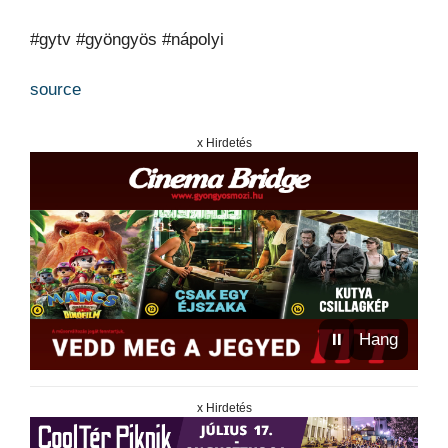
#gytv #gyöngyös #nápolyi
source
x Hirdetés
⏸
Hang
x Hirdetés