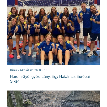
Hírek - Aktuális
2026. 08. 10.
Három Gyöngyösi Lány, Egy Hatalmas Európai
Siker