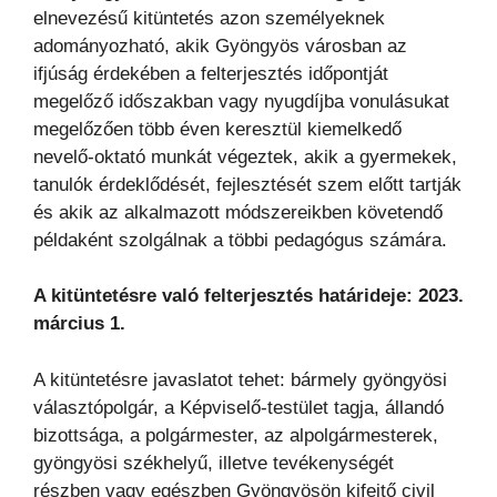
elnevezésű kitüntetés azon személyeknek
adományozható, akik Gyöngyös városban az
ifjúság érdekében a felterjesztés időpontját
megelőző időszakban vagy nyugdíjba vonulásukat
megelőzően több éven keresztül kiemelkedő
nevelő-oktató munkát végeztek, akik a gyermekek,
tanulók érdeklődését, fejlesztését szem előtt tartják
és akik az alkalmazott módszereikben követendő
példaként szolgálnak a többi pedagógus számára.
A kitüntetésre való felterjesztés határideje: 2023.
március 1.
A kitüntetésre javaslatot tehet: bármely gyöngyösi
választópolgár, a Képviselő-testület tagja, állandó
bizottsága, a polgármester, az alpolgármesterek,
gyöngyösi székhelyű, illetve tevékenységét
részben vagy egészben Gyöngyösön kifejtő civil