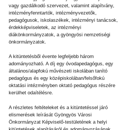
vagy gazdálkodó szervezet, valamint alapítvány,
intézményfenntartók, intézményvezetők,
pedagógusok, iskolaszékek, intézményi tanácsok,
érdekképviseletek, az intézményi
diákönkormányzatok, a gyöngyösi nemzetiségi
önkormányzatok.
A kitüntetésből évente legfeljebb három
adományozható. A díj egy óvodapedagógus, egy
általános/alapfokú művészeti iskolában tanító
pedagógus és egy középiskolában/felsőfokú
oktatási intézményben oktató pedagógus részére
kerülhet odaítélésre.
A részletes feltételeket és a kitüntetéssel járó
elismerések leírását Gyöngyös Városi
Önkormányzat Képviselő-testületének a helyi
kitüntetések alapításáról és adományozásának