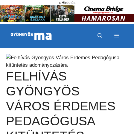
Megszakítás
Kilépés a tartalomba
x Hirdetés
MENÜ
FELHÍVÁS
GYÖNGYÖS
VÁROS ÉRDEMES
PEDAGÓGUSA