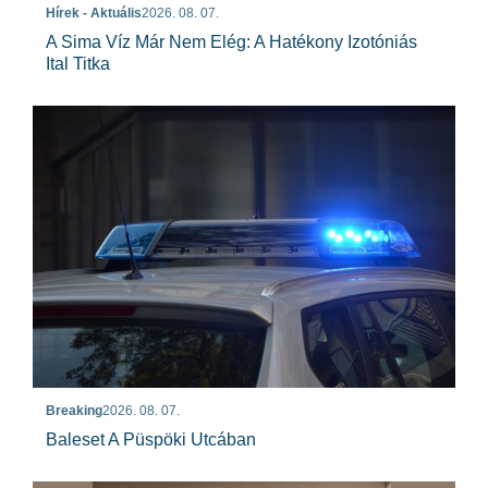
Hírek - Aktuális
2026. 08. 07.
A Sima Víz Már Nem Elég: A Hatékony Izotóniás
Ital Titka
Breaking
2026. 08. 07.
Baleset A Püspöki Utcában