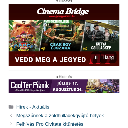
x Hirdetés
⏸
Hang
x Hirdetés
Kategória
Hírek - Aktuális
Megszűnnek a zöldhulladékgyűjtő-helyek
Felhívás Pro Civitate kitüntetés