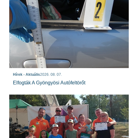
Hírek - Aktuális
2026. 08. 07.
Elfogták A Gyöngyösi Autófeltörőt