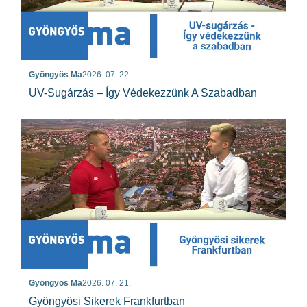
Gyöngyös Ma
2026. 07. 22.
UV-Sugárzás – Így Védekezzünk A Szabadban
Gyöngyös Ma
2026. 07. 21.
Gyöngyösi Sikerek Frankfurtban