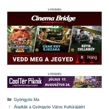
x Hirdetés
⏸
Hang
x Hirdetés
Kategória
Gyöngyös Ma
Átadták a Gyöngyös Város Kultúrájáért