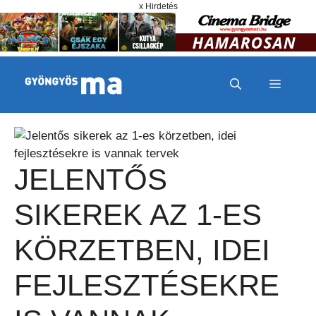
Megszakítás
Kilépés a tartalomba
x Hirdetés
MENÜ
JELENTŐS
SIKEREK AZ 1-ES
KÖRZETBEN, IDEI
FEJLESZTÉSEKRE