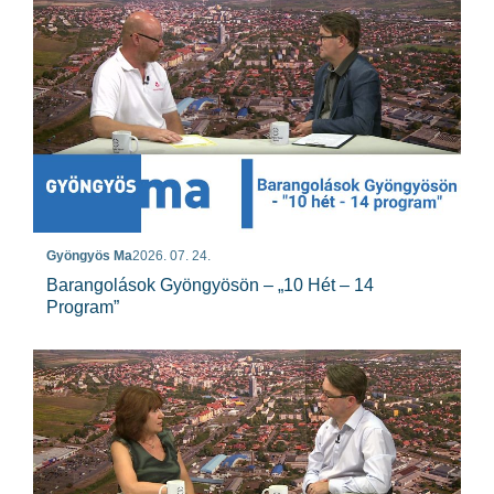
Gyöngyös Ma
2026. 07. 24.
Barangolások Gyöngyösön – „10 Hét – 14
Program”