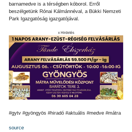
barnamedve is a térségben kóborol. Erről
beszélgetünk Rónai Kálmánnéval, a Bükki Nemzeti
Park Igazgatóság igazgatójával.
x Hirdetés
#gytv #gyöngyös #hiradó #aktuális #medve #mátra
source