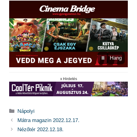
⏸
Hang
x Hirdetés
Kategória
Nápolyi
Mátra magazin 2022.12.17.
Nézőtér 2022.12.18.