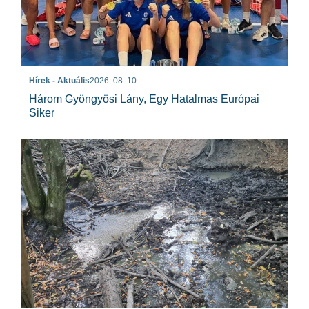
Hírek - Aktuális
2026. 08. 10.
Három Gyöngyösi Lány, Egy Hatalmas Európai
Siker