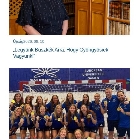
Újság
2026. 08. 10.
„Legyünk Büszkék Arra, Hogy Gyöngyösiek
Vagyunk!”