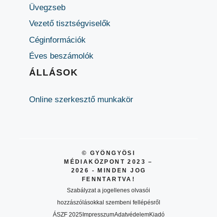
Üvegzseb
Vezető tisztségviselők
Céginformációk
Éves beszámolók
ÁLLÁSOK
Online szerkesztő munkakör
© GYÖNGYÖSI
MÉDIAKÖZPONT 2023 –
2026 - MINDEN JOG
FENNTARTVA!
Szabályzat a jogellenes olvasói
hozzászólásokkal szembeni fellépésről
ÁSZF 2025
Impresszum
Adatvédelem
Kiadó