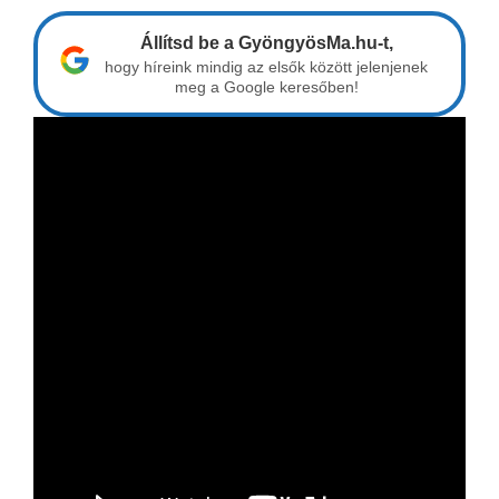
Állítsd be a GyöngyösMa.hu-t,
hogy híreink mindig az elsők között jelenjenek
meg a Google keresőben!