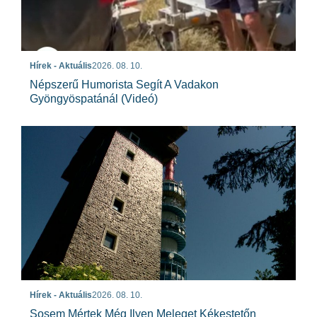
Hírek - Aktuális
2026. 08. 10.
Népszerű Humorista Segít A Vadakon
Gyöngyöspatánál (videó)
Hírek - Aktuális
2026. 08. 10.
Sosem Mértek Még Ilyen Meleget Kékestetőn