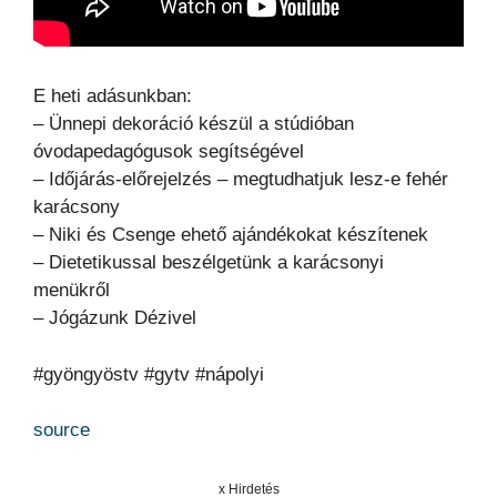
E heti adásunkban:
– Ünnepi dekoráció készül a stúdióban
óvodapedagógusok segítségével
– Időjárás-előrejelzés – megtudhatjuk lesz-e fehér
karácsony
– Niki és Csenge ehető ajándékokat készítenek
– Dietetikussal beszélgetünk a karácsonyi
menükről
– Jógázunk Dézivel
#gyöngyöstv #gytv #nápolyi
source
x Hirdetés