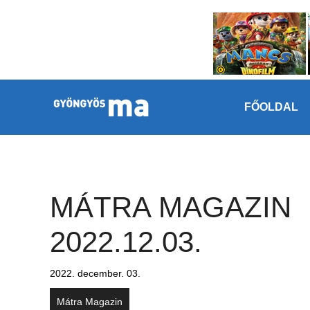
Megszakítás
Kilépés a tartalomba
FŐOLDAL
MÁTRA MAGAZIN
2022.12.03.
2022. december. 03.
Mátra Magazin