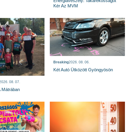
Energiaveszély: Takarékosságot
Kér Az MVM
Breaking
2026. 08. 06.
Két Autó Ütközött Gyöngyösön
2026. 08. 07.
A Mátrában