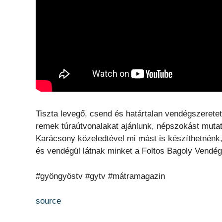
Tiszta levegő, csend és határtalan vendégszeretet
remek túraútvonalakat ajánlunk, népszokást mutat
Karácsony közeledtével mi mást is készíthetnénk
és vendégül látnak minket a Foltos Bagoly Vendégh
#gyöngyöstv #gytv #mátramagazin
source