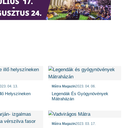
023. 04. 13.
Mátra Magazin
2023. 04. 06.
llő Helyszíneken
Legendák És Gyógynövények
Mátraházán
Mátra Magazin
2023. 03. 17.