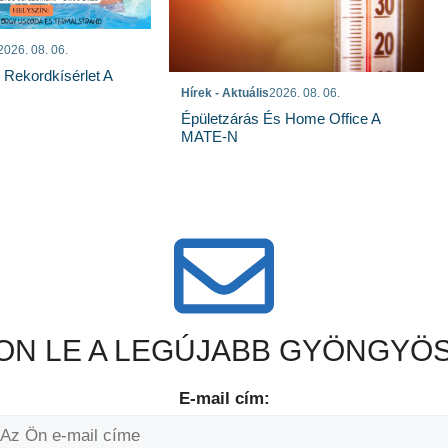
2026. 08. 06.
s Rekordkísérlet A
Hírek - Aktuális
2026. 08. 06.
Épületzárás És Home Office A
MATE-N
N LE A LEGÚJABB GYÖNGYÖS
E-mail cím: