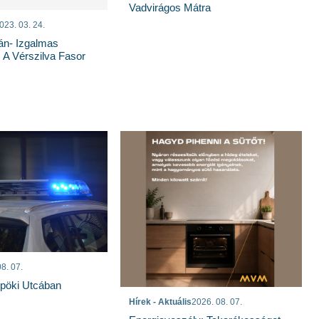
Vadvirágos Mátra
023. 03. 24.
án- Izgalmas
 A Vérszilva Fasor
8. 07.
spöki Utcában
Hírek - Aktuális
2026. 08. 07.