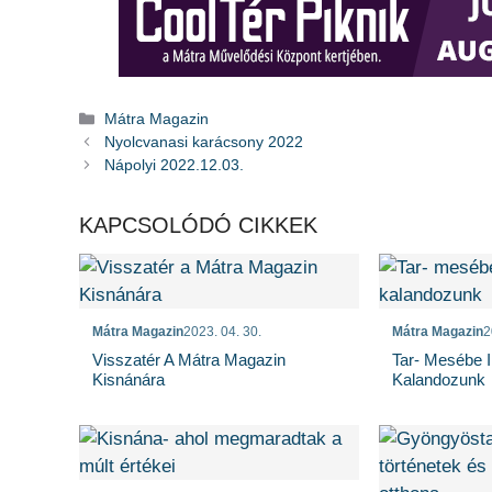
Kategória
Mátra Magazin
Nyolcvanasi karácsony 2022
Nápolyi 2022.12.03.
KAPCSOLÓDÓ CIKKEK
Mátra Magazin
2023. 04. 30.
Mátra Magazin
2
Visszatér A Mátra Magazin
Tar- Mesébe I
Kisnánára
Kalandozunk