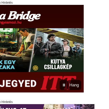
x Hirdetés
⏸
Hang
x Hirdetés