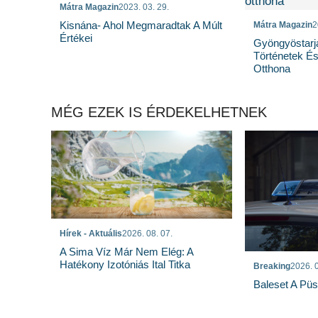
Mátra Magazin
2023. 03. 29.
Kisnána- Ahol Megmaradtak A Múlt
Mátra Magazin
2
Értékei
Gyöngyöstarj
Történetek És
Otthona
MÉG EZEK IS ÉRDEKELHETNEK
Hírek - Aktuális
2026. 08. 07.
A Sima Víz Már Nem Elég: A
Hatékony Izotóniás Ital Titka
Breaking
2026. 0
Baleset A Pü