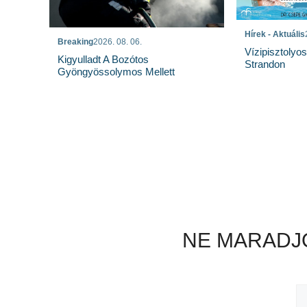
Hírek - Aktuális
Breaking
2026. 08. 06.
Vízipisztolyo
Kigyulladt A Bozótos
Strandon
Gyöngyössolymos Mellett
NE MARADJO