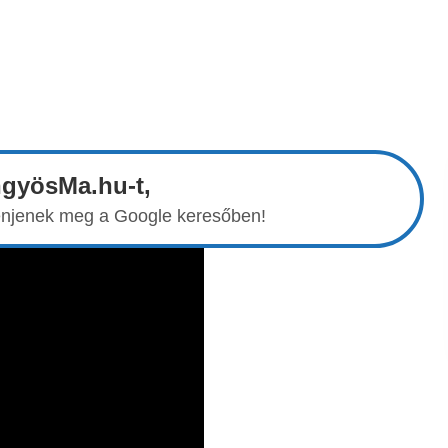
ngyösMa.hu-t,
elenjenek meg a Google keresőben!