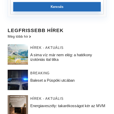
Keresés
LEGFRISSEBB HÍREK
Még több hír
HÍREK - AKTUÁLIS
A sima víz már nem elég: a hatékony
izotóniás ital titka
BREAKING
Baleset a Püspöki utcában
HÍREK - AKTUÁLIS
Energiaveszély: takarékosságot kér az MVM