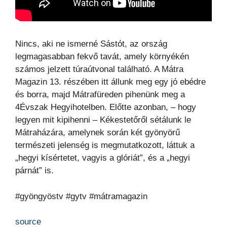
Nincs, aki ne ismerné Sástót, az ország
legmagasabban fekvő tavát, amely környékén
számos jelzett túraútvonal található. A Mátra
Magazin 13. részében itt állunk meg egy jó ebédre
és borra, majd Mátrafüreden pihenünk meg a
4Évszak Hegyihotelben. Előtte azonban, – hogy
legyen mit kipihenni – Kékestetőről sétálunk le
Mátraházára, amelynek során két gyönyörű
természeti jelenség is megmutatkozott, láttuk a
„hegyi kísértetet, vagyis a glóriát”, és a „hegyi
párnát” is.
#gyöngyöstv #gytv #mátramagazin
source