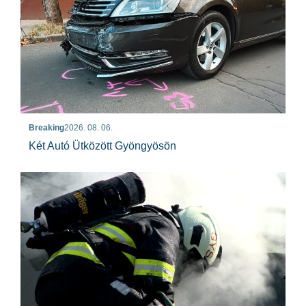
Breaking
2026. 08. 06.
Két Autó Ütközött Gyöngyösön