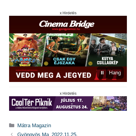
x Hirdetés
⏸
Hang
x Hirdetés
Kategória
Mátra Magazin
Gyöngyös Ma_2022.11.25.