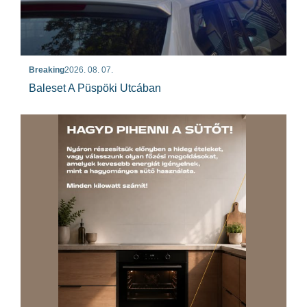
Breaking
2026. 08. 07.
Baleset A Püspöki Utcában