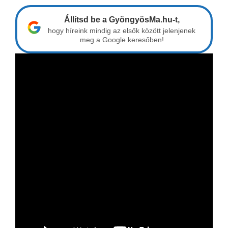
Állítsd be a GyöngyösMa.hu-t,
hogy híreink mindig az elsők között jelenjenek
meg a Google keresőben!