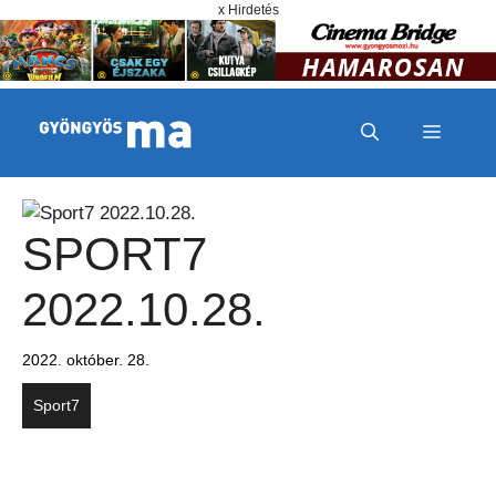
Megszakítás
Kilépés a tartalomba
x Hirdetés
MENÜ
SPORT7
2022.10.28.
2022. október. 28.
Sport7