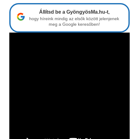
Állítsd be a GyöngyösMa.hu-t,
hogy híreink mindig az elsők között jelenjenek
meg a Google keresőben!