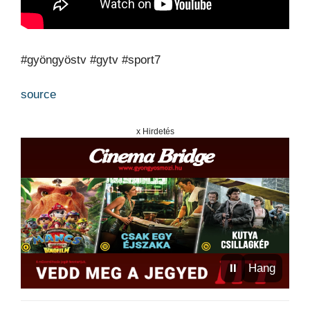
#gyöngyöstv #gytv #sport7
source
x Hirdetés
⏸
Hang