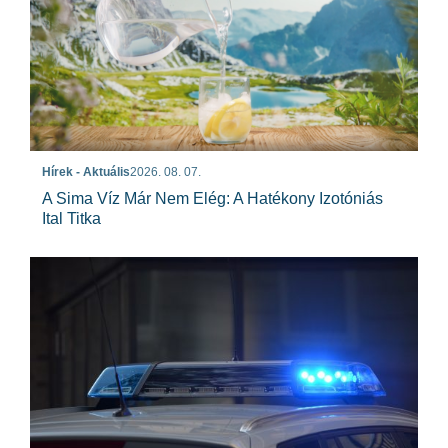
Hírek - Aktuális
2026. 08. 07.
A Sima Víz Már Nem Elég: A Hatékony Izotóniás
Ital Titka