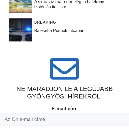
A sima víz már nem elég: a hatékony
izotóniás ital titka
BREAKING
Baleset a Püspöki utcában
NE MARADJON LE A LEGÚJABB
GYÖNGYÖSI HÍREKRŐL!
E-mail cím: