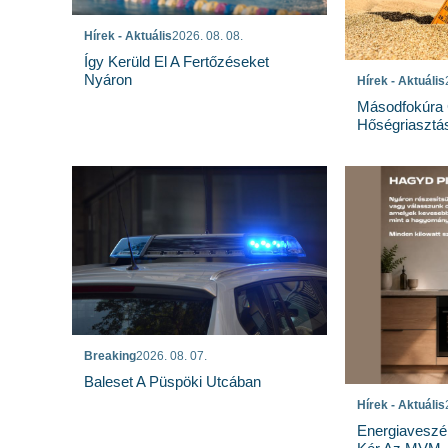
Hírek - Aktuális
2026. 08. 08.
Így Kerüld El A Fertőzéseket
Nyáron
Hírek - Aktuális
Másodfokúra 
Hőségriasztá
Breaking
2026. 08. 07.
Baleset A Püspöki Utcában
Hírek - Aktuális
Energiaveszé