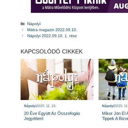
Kategória
Nápolyi
Mátra magazin 2022.09.10.
Nápolyi 2022.09.10. 1. rész
KAPCSOLÓDÓ CIKKEK
Nápolyi
2025. 11. 10.
Nápolyi
2025. 11
20 Éve Együtt Az Összefogás
Mikor Jön El A
Jegyében!
Tippek A Bizo