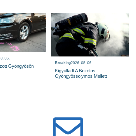
8. 06.
Breaking
2026. 08. 06.
özött Gyöngyösön
Kigyulladt A Bozótos
Gyöngyössolymos Mellett