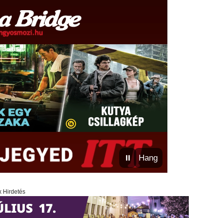
⏸
Hang
x Hirdetés