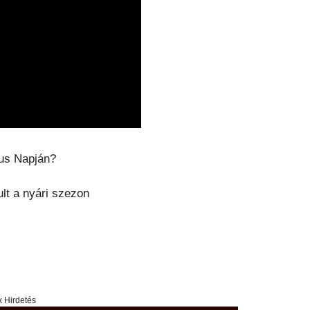
mus Napján?
lt a nyári szezon
x Hirdetés