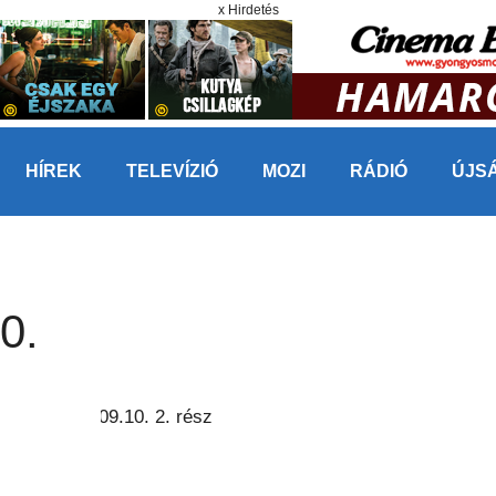
x Hirdetés
HÍREK
TELEVÍZIÓ
MOZI
RÁDIÓ
ÚJS
0.