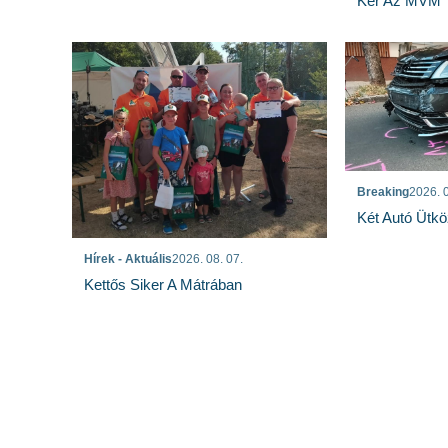
Kér Az MVM
Breaking
2026. 0
Két Autó Ütk
Hírek - Aktuális
2026. 08. 07.
Kettős Siker A Mátrában