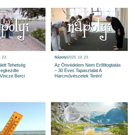
. 23.
Nápolyi
2025. 10. 23.
ett Tehetség
Az Önvédelem Nem Erőfitogtatás
Megkezdte
– 30 Éves Tapasztalat A
Vincze Berci
Harcművészetek Terén!