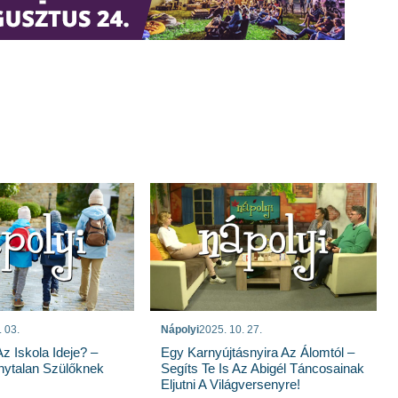
. 03.
Nápolyi
2025. 10. 27.
z Iskola Ideje? –
Egy Karnyújtásnyira Az Álomtól –
nytalan Szülőknek
Segíts Te Is Az Abigél Táncosainak
Eljutni A Világversenyre!