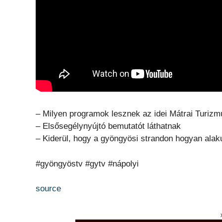
– Milyen programok lesznek az idei Mátrai Turiz
– Elsősegélynyújtó bemutatót láthatnak
– Kiderül, hogy a gyöngyösi strandon hogyan alaku
#gyöngyöstv #gytv #nápolyi
source