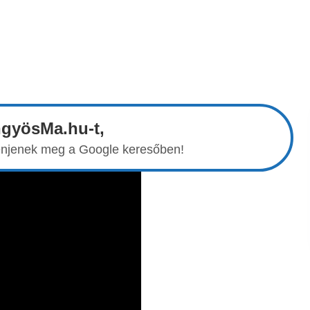
ngyösMa.hu-t,
elenjenek meg a Google keresőben!