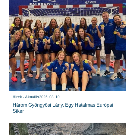
Hírek - Aktuális
2026. 08. 10.
Három Gyöngyösi Lány, Egy Hatalmas Európai
Siker