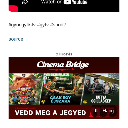
#gyöngyöstv #gytv #sport7
source
x Hirdetés
⏸
Hang