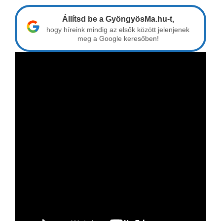
Állítsd be a GyöngyösMa.hu-t,
hogy híreink mindig az elsők között jelenjenek
meg a Google keresőben!