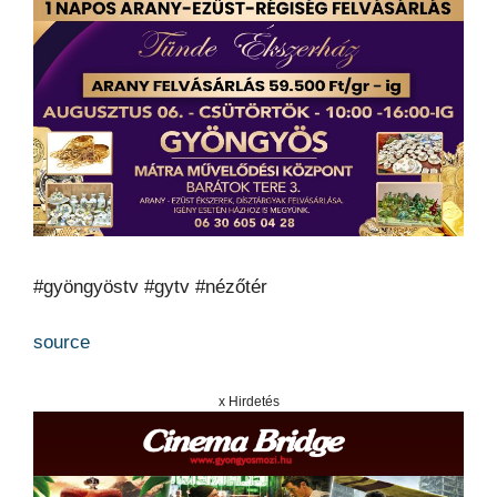
#gyöngyöstv #gytv #nézőtér
source
x Hirdetés