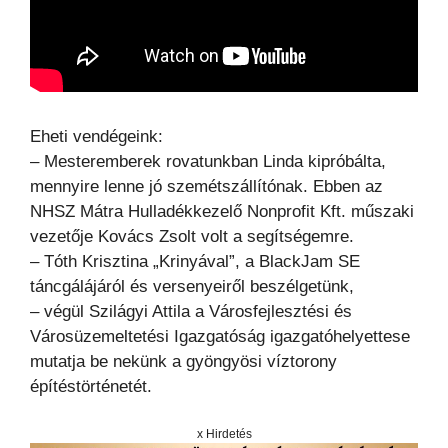
Eheti vendégeink:
– Mesteremberek rovatunkban Linda kipróbálta,
mennyire lenne jó szemétszállítónak. Ebben az
NHSZ Mátra Hulladékkezelő Nonprofit Kft. műszaki
vezetője Kovács Zsolt volt a segítségemre.
– Tóth Krisztina „Krinyával”, a BlackJam SE
táncgálájáról és versenyeiről beszélgetünk,
– végül Szilágyi Attila a Városfejlesztési és
Városüzemeltetési Igazgatóság igazgatóhelyettese
mutatja be nekünk a gyöngyösi víztorony
építéstörténetét.
x Hirdetés