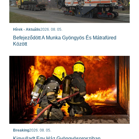
Hírek - Aktuális
2026. 08. 05.
Befejeződött A Munka Gyöngyös És Mátrafüred
Között
Breaking
2026. 08. 05.
Kigyulladt Egy Ház Gyöngyösorosziban