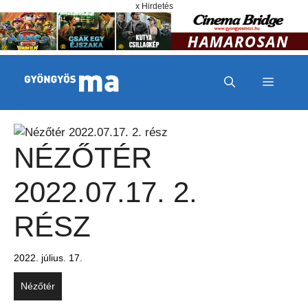
Megszakítás
Kilépés a tartalomba
x Hirdetés
MENÜ
NÉZŐTÉR
2022.07.17. 2.
RÉSZ
2022. július. 17.
Nézőtér