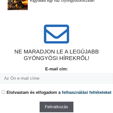
Kigyulladt egy ház Gyöngyösorosziban
NE MARADJON LE A LEGÚJABB
GYÖNGYÖSI HÍREKRŐL!
E-mail cím:
Elolvastam és elfogadom a
felhasználási feltételeket