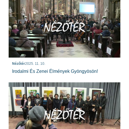
Nézőtér
2025. 11. 10.
Irodalmi És Zenei Élmények Gyöngyösön!