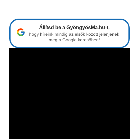
Állítsd be a GyöngyösMa.hu-t,
hogy híreink mindig az elsők között jelenjenek
meg a Google keresőben!