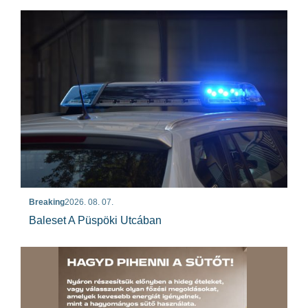
Breaking
2026. 08. 07.
Baleset A Püspöki Utcában