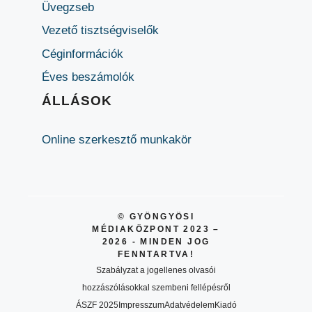
Üvegzseb
Vezető tisztségviselők
Céginformációk
Éves beszámolók
ÁLLÁSOK
Online szerkesztő munkakör
© GYÖNGYÖSI
MÉDIAKÖZPONT 2023 –
2026 - MINDEN JOG
FENNTARTVA!
Szabályzat a jogellenes olvasói
hozzászólásokkal szembeni fellépésről
ÁSZF 2025
Impresszum
Adatvédelem
Kiadó