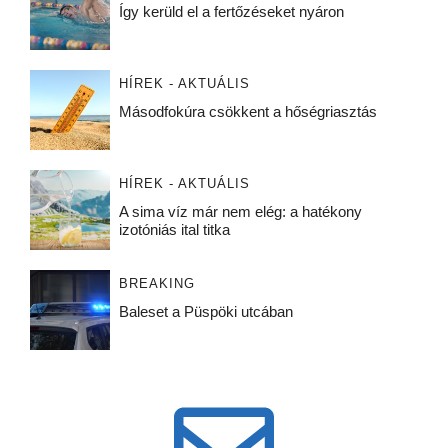
Így kerüld el a fertőzéseket nyáron
HÍREK - AKTUÁLIS
Másodfokúra csökkent a hőségriasztás
HÍREK - AKTUÁLIS
A sima víz már nem elég: a hatékony
izotóniás ital titka
BREAKING
Baleset a Püspöki utcában