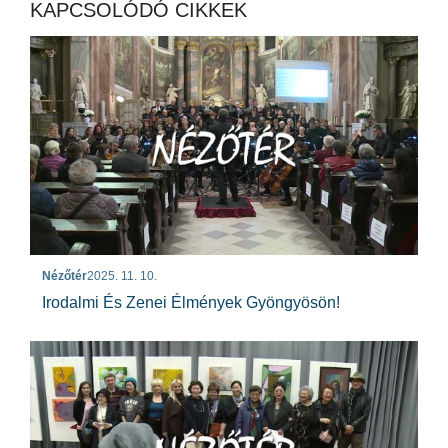
KAPCSOLÓDÓ CIKKEK
Nézőtér
2025. 11. 10.
Irodalmi És Zenei Élmények Gyöngyösön!