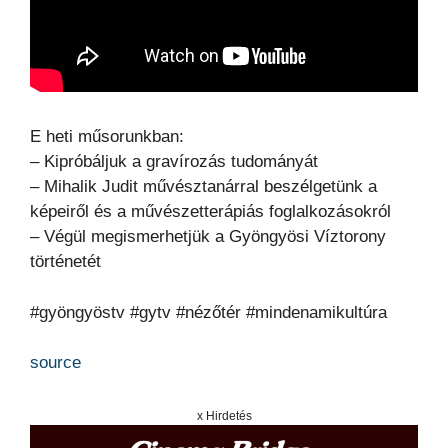
E heti műsorunkban:
– Kipróbáljuk a gravírozás tudományát
– Mihalik Judit művésztanárral beszélgetünk a
képeiről és a művészetterápiás foglalkozásokról
– Végül megismerhetjük a Gyöngyösi Víztorony
történetét
#gyöngyöstv #gytv #nézőtér #mindenamikultúra
source
x Hirdetés