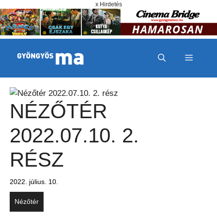
Megszakítás
Kilépés a tartalomba
x Hirdetés
MENÜ
NÉZŐTÉR
2022.07.10. 2.
RÉSZ
2022. július. 10.
Nézőtér