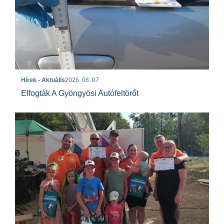
Hírek - Aktuális
2026. 08. 07.
Elfogták A Gyöngyösi Autófeltörőt