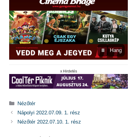
⏸
Hang
x Hirdetés
Kategória
Nézőtér
Nápolyi 2022.07.09. 1. rész
Nézőtér 2022.07.10. 1. rész