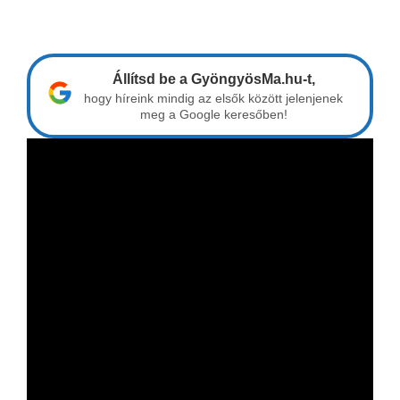
Állítsd be a GyöngyösMa.hu-t,
hogy híreink mindig az elsők között jelenjenek
meg a Google keresőben!