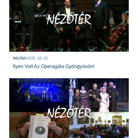
Nézőtér
2025. 10. 23.
Ilyen Volt Az Operagála Gyöngyösön!