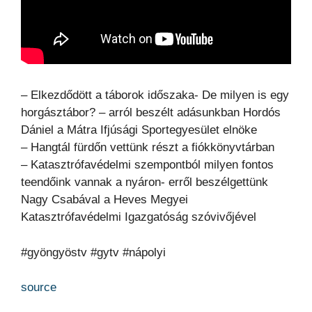
– Elkezdődött a táborok időszaka- De milyen is egy
horgásztábor? – arról beszélt adásunkban Hordós
Dániel a Mátra Ifjúsági Sportegyesület elnöke
– Hangtál fürdőn vettünk részt a fiókkönyvtárban
– Katasztrófavédelmi szempontból milyen fontos
teendőink vannak a nyáron- erről beszélgettünk
Nagy Csabával a Heves Megyei
Katasztrófavédelmi Igazgatóság szóvivőjével
#gyöngyöstv #gytv #nápolyi
source