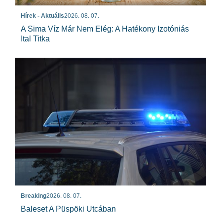
Hírek - Aktuális
2026. 08. 07.
A Sima Víz Már Nem Elég: A Hatékony Izotóniás
Ital Titka
Breaking
2026. 08. 07.
Baleset A Püspöki Utcában