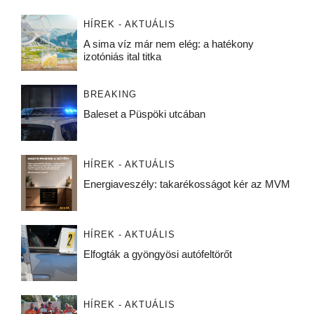
HÍREK - AKTUÁLIS
A sima víz már nem elég: a hatékony
izotóniás ital titka
BREAKING
Baleset a Püspöki utcában
HÍREK - AKTUÁLIS
Energiaveszély: takarékosságot kér az MVM
HÍREK - AKTUÁLIS
Elfogták a gyöngyösi autófeltörőt
HÍREK - AKTUÁLIS