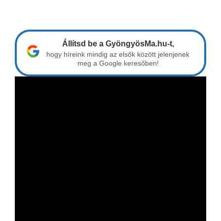
Állítsd be a GyöngyösMa.hu-t,
hogy híreink mindig az elsők között jelenjenek
meg a Google keresőben!