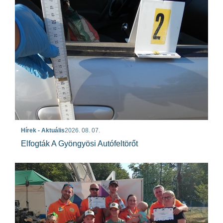
Hírek - Aktuális
2026. 08. 07.
Elfogták A Gyöngyösi Autófeltörőt