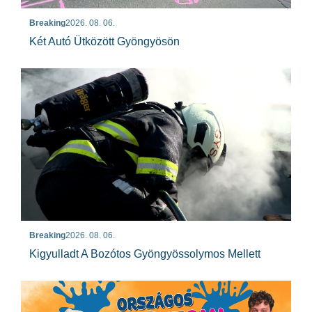
Breaking
2026. 08. 06.
Két Autó Ütközött Gyöngyösön
Breaking
2026. 08. 06.
Kigyulladt A Bozótos Gyöngyössolymos Mellett