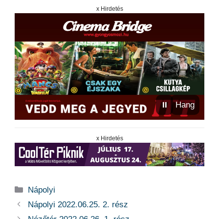
x Hirdetés
⏸
Hang
x Hirdetés
Kategória
Nápolyi
Nápolyi 2022.06.25. 2. rész