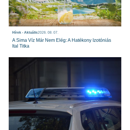
Hírek - Aktuális
2026. 08. 07.
A Sima Víz Már Nem Elég: A Hatékony Izotóniás
Ital Titka