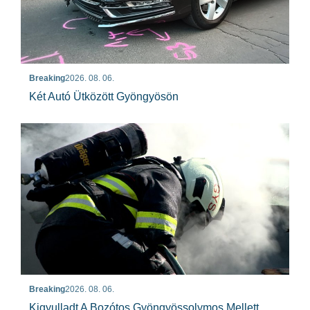
Breaking
2026. 08. 06.
Két Autó Ütközött Gyöngyösön
Breaking
2026. 08. 06.
Kigyulladt A Bozótos Gyöngyössolymos Mellett