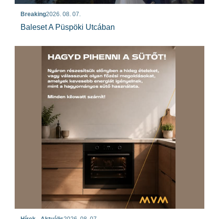
Breaking
2026. 08. 07.
Baleset A Püspöki Utcában