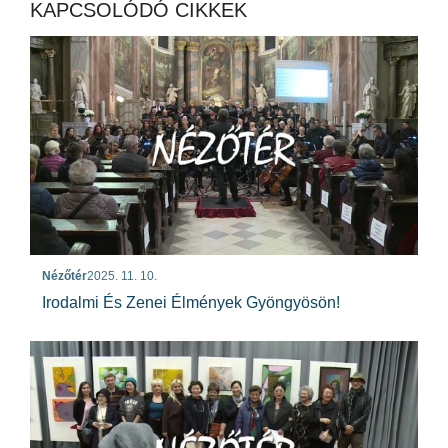
KAPCSOLÓDÓ CIKKEK
Nézőtér
2025. 11. 10.
Irodalmi És Zenei Élmények Gyöngyösön!