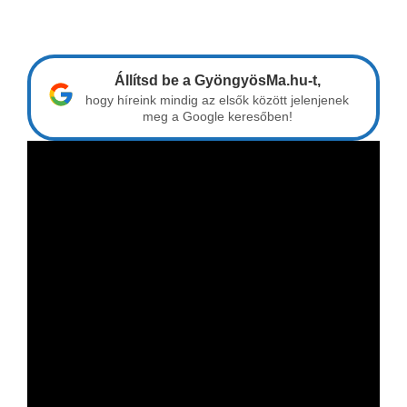
Állítsd be a GyöngyösMa.hu-t,
hogy híreink mindig az elsők között jelenjenek
meg a Google keresőben!