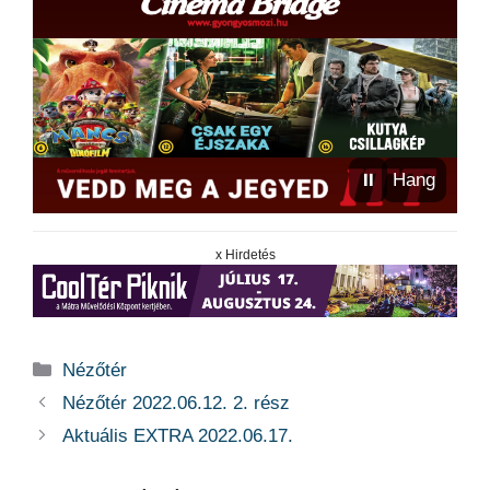
⏸
Hang
x Hirdetés
Kategória
Nézőtér
Nézőtér 2022.06.12. 2. rész
Aktuális EXTRA 2022.06.17.