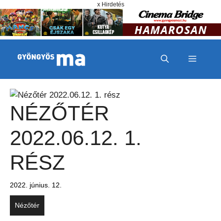
Megszakítás
Kilépés a tartalomba
x Hirdetés
MENÜ
NÉZŐTÉR
2022.06.12. 1.
RÉSZ
2022. június. 12.
Nézőtér