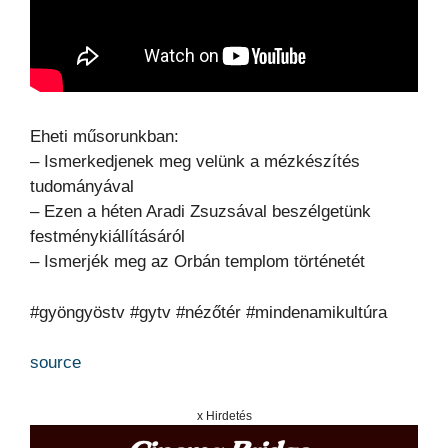
Eheti műsorunkban:
– Ismerkedjenek meg velünk a mézkészítés
tudományával
– Ezen a héten Aradi Zsuzsával beszélgetünk
festménykiállításáról
– Ismerjék meg az Orbán templom történetét
#gyöngyöstv #gytv #nézőtér #mindenamikultúra
source
x Hirdetés