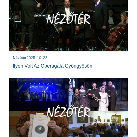
Nézőtér
2025. 10. 23.
Ilyen Volt Az Operagála Gyöngyösön!