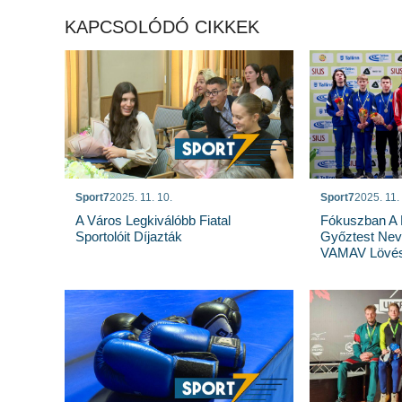
KAPCSOLÓDÓ CIKKEK
Sport7
2025. 11. 10.
Sport7
2025. 11.
A Város Legkiválóbb Fiatal
Fókuszban A F
Sportolóit Díjazták
Győztest Nev
VAMAV Lövés