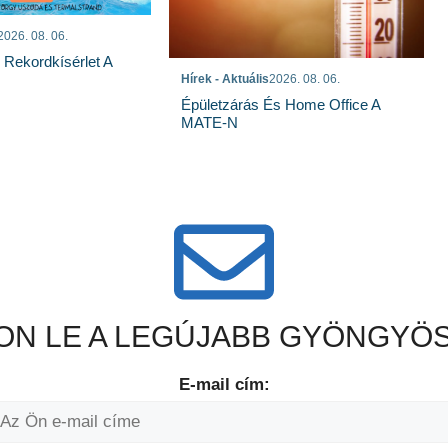
2026. 08. 06.
s Rekordkísérlet A
Hírek - Aktuális
2026. 08. 06.
Épületzárás És Home Office A
MATE-N
N LE A LEGÚJABB GYÖNGYÖS
E-mail cím: