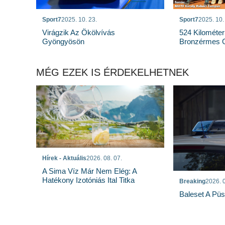
Sport7
2025. 10. 23.
Sport7
2025. 10.
Virágzik Az Ökölvívás
524 Kilométer
Gyöngyösön
Bronzérmes 
MÉG EZEK IS ÉRDEKELHETNEK
Hírek - Aktuális
2026. 08. 07.
A Sima Víz Már Nem Elég: A
Hatékony Izotóniás Ital Titka
Breaking
2026. 0
Baleset A Pü