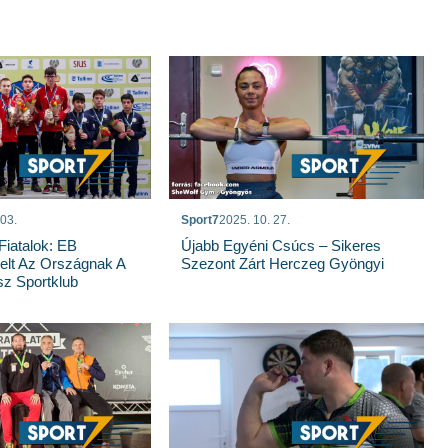
 03.
Sport7
2025. 10. 27.
iatalok: EB
Újabb Egyéni Csúcs – Sikeres
elt Az Országnak A
Szezont Zárt Herczeg Gyöngyi
z Sportklub