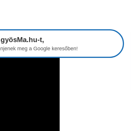
ngyösMa.hu-t,
elenjenek meg a Google keresőben!