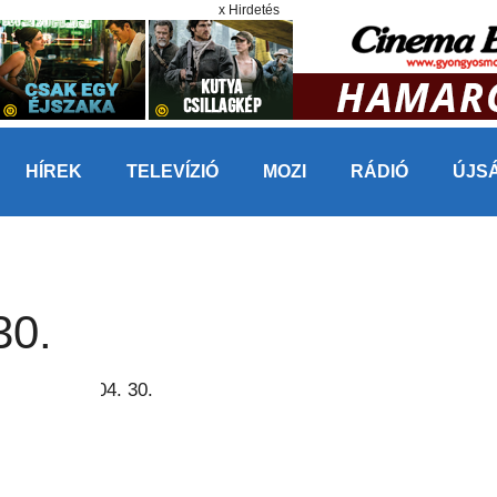
x Hirdetés
HÍREK
TELEVÍZIÓ
MOZI
RÁDIÓ
ÚJS
30.