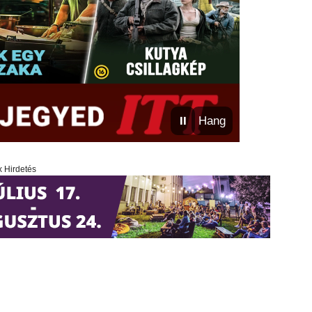
⏸
Hang
x Hirdetés