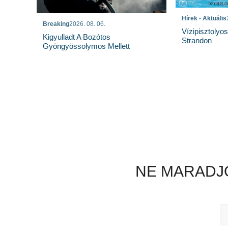
Hírek - Aktuális
Breaking
2026. 08. 06.
Vízipisztolyo
Kigyulladt A Bozótos
Strandon
Gyöngyössolymos Mellett
NE MARADJO