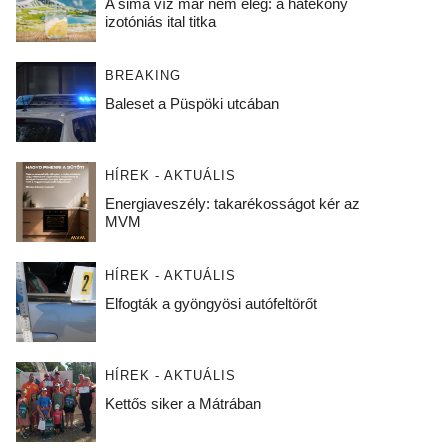
A sima víz már nem elég: a hatékony
izotóniás ital titka
BREAKING
Baleset a Püspöki utcában
HÍREK - AKTUÁLIS
Energiaveszély: takarékosságot kér az
MVM
HÍREK - AKTUÁLIS
Elfogták a gyöngyösi autófeltörőt
HÍREK - AKTUÁLIS
Kettős siker a Mátrában