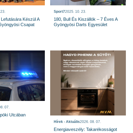
 23.
Sport7
2025. 10. 23.
 Lefutására Készül A
180, Bull És Kiszállók – 7 Éves A
Gyöngyösi Csapat
Gyöngyösi Darts Egyesület
8. 07.
spöki Utcában
Hírek - Aktuális
2026. 08. 07.
Energiaveszély: Takarékosságot