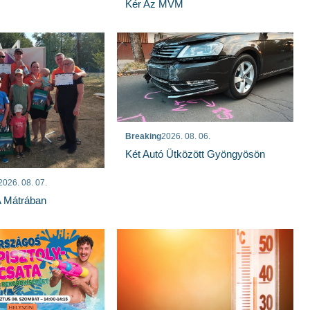
Kér Az MVM
Breaking
2026. 08. 06.
Két Autó Ütközött Gyöngyösön
2026. 08. 07.
A Mátrában