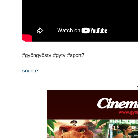
#gyöngyöstv #gytv #sport7
source