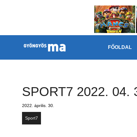
Megszakítás
Kilépés a tartalomba
FŐOLDAL
SPORT7 2022. 04. 
2022. április. 30.
Sport7