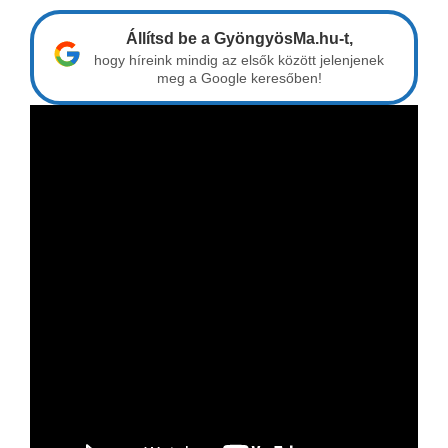
Állítsd be a GyöngyösMa.hu-t,
hogy híreink mindig az elsők között jelenjenek
meg a Google keresőben!