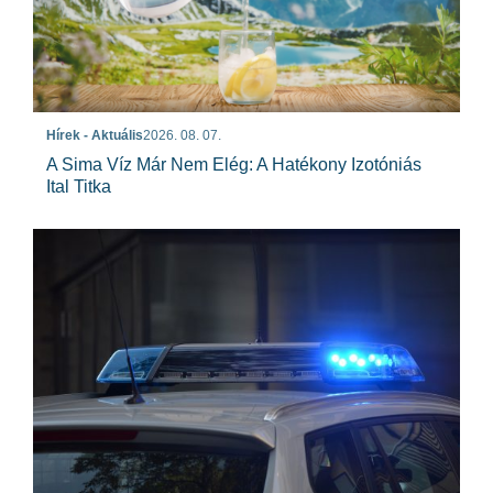
Hírek - Aktuális
2026. 08. 07.
A Sima Víz Már Nem Elég: A Hatékony Izotóniás
Ital Titka