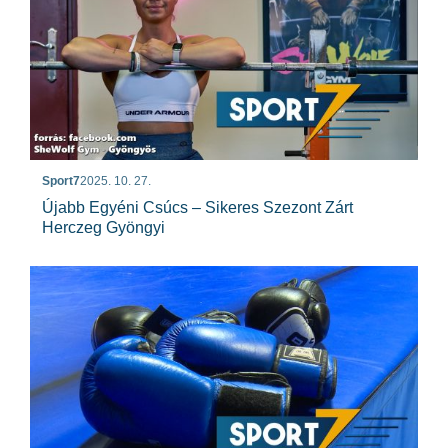
Sport7
2025. 10. 27.
Újabb Egyéni Csúcs – Sikeres Szezont Zárt
Herczeg Gyöngyi