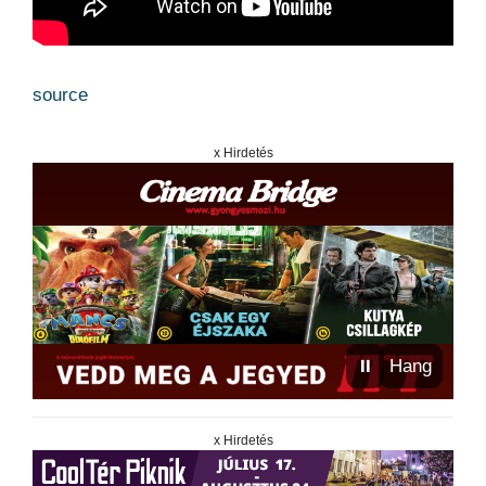
source
x Hirdetés
⏸
Hang
x Hirdetés