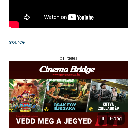
source
x Hirdetés
⏸
Hang