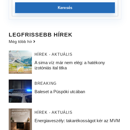
Keresés
LEGFRISSEBB HÍREK
Még több hír
HÍREK - AKTUÁLIS
A sima víz már nem elég: a hatékony
izotóniás ital titka
BREAKING
Baleset a Püspöki utcában
HÍREK - AKTUÁLIS
Energiaveszély: takarékosságot kér az MVM