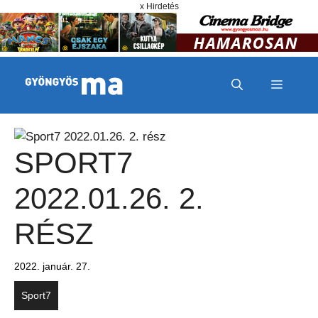
Megszakítás
Kilépés a tartalomba
x Hirdetés
MENÜ
SPORT7
2022.01.26. 2.
RÉSZ
2022. január. 27.
Sport7