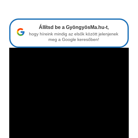
Állítsd be a GyöngyösMa.hu-t,
hogy híreink mindig az elsők között jelenjenek
meg a Google keresőben!