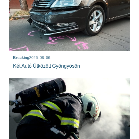
Breaking
2026. 08. 06.
Két Autó Ütközött Gyöngyösön