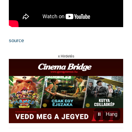
source
x Hirdetés
⏸
Hang