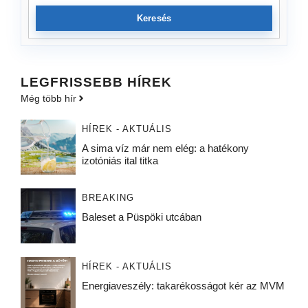
Keresés
LEGFRISSEBB HÍREK
Még több hír
HÍREK - AKTUÁLIS
A sima víz már nem elég: a hatékony
izotóniás ital titka
BREAKING
Baleset a Püspöki utcában
HÍREK - AKTUÁLIS
Energiaveszély: takarékosságot kér az MVM