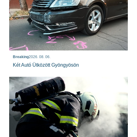
Breaking
2026. 08. 06.
Két Autó Ütközött Gyöngyösön