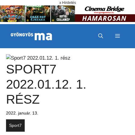
Megszakítás
Kilépés a tartalomba
x Hirdetés
MENÜ
SPORT7
2022.01.12. 1.
RÉSZ
2022. január. 13.
Sport7