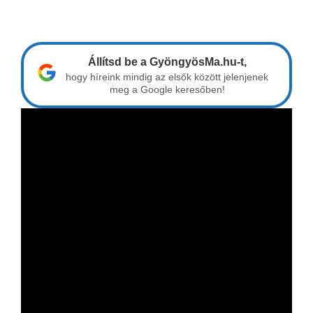
Állítsd be a GyöngyösMa.hu-t,
hogy híreink mindig az elsők között jelenjenek
meg a Google keresőben!