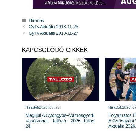
Kategória
Híradók
GyTv Aktuális 2013-11-25
GyTv Aktuális 2013-11-27
KAPCSOLÓDÓ CIKKEK
Híradók
2026. 07. 27.
Híradók
2026. 07
Megújul A Gyöngyös–Vámosgyörk
Folyamatos E
Vasútvonal – Tallózó – 2026. Július
A Gyöngyösi 
24.
Aktuális 2026.