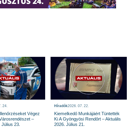
. 24.
Híradók
2026. 07. 22.
llenőrzéseket Végez
Kiemelkedő Munkájáért Tüntették
Városrendészet –
Ki A Gyöngyösi Rendőrt – Aktuális
 Július 23.
2026. Július 21.