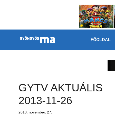
Megszakítás
Kilépés a tartalomba
FŐOLDAL
GYTV AKTUÁLIS
2013-11-26
2013. november. 27.