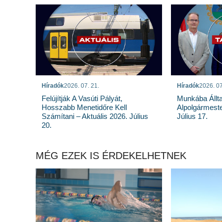
Híradók
2026. 07. 21.
Híradók
2026. 07
Felújítják A Vasúti Pályát,
Munkába Állt
Hosszabb Menetidőre Kell
Alpolgármeste
Számítani – Aktuális 2026. Július
Július 17.
20.
MÉG EZEK IS ÉRDEKELHETNEK