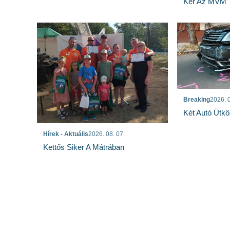
Kér Az MVM
Breaking
2026. 0
Két Autó Ütk
Hírek - Aktuális
2026. 08. 07.
Kettős Siker A Mátrában