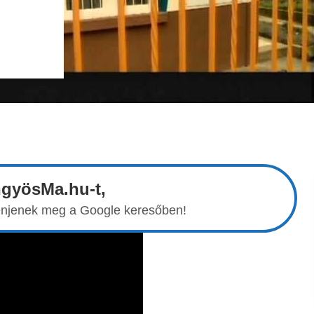
ngyösMa.hu-t,
elenjenek meg a Google keresőben!