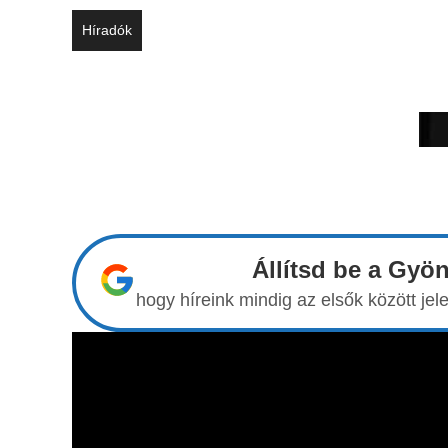
Híradók
Állítsd be a Gyö
hogy híreink mindig az elsők között j