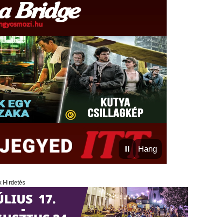
⏸
Hang
x Hirdetés