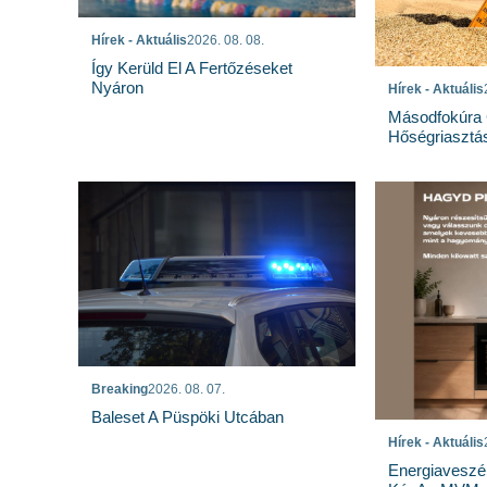
Hírek - Aktuális
2026. 08. 08.
Így Kerüld El A Fertőzéseket
Nyáron
Hírek - Aktuális
Másodfokúra 
Hőségriasztá
Breaking
2026. 08. 07.
Baleset A Püspöki Utcában
Hírek - Aktuális
Energiaveszé