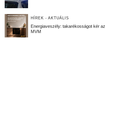
HÍREK - AKTUÁLIS
Energiaveszély: takarékosságot kér az
MVM