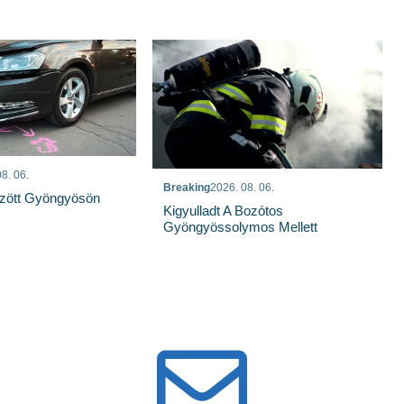
8. 06.
Breaking
2026. 08. 06.
özött Gyöngyösön
Kigyulladt A Bozótos
Gyöngyössolymos Mellett