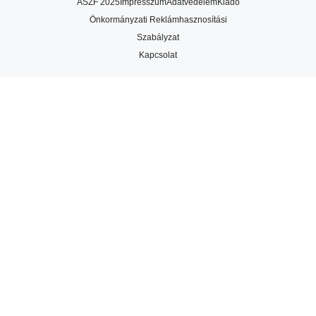
ÁSZF 2025
Impresszum
Adatvédelem
Kiadó
Önkormányzati Reklámhasznosítási
Szabályzat
Kapcsolat