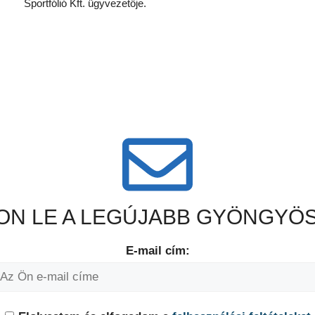
Sportfólió Kft. ügyvezetője.
N LE A LEGÚJABB GYÖNGYÖS
E-mail cím: