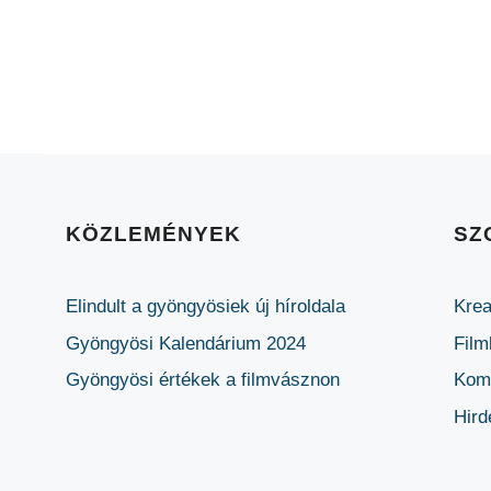
KÖZLEMÉNYEK
SZ
Elindult a gyöngyösiek új híroldala
Krea
Gyöngyösi Kalendárium 2024
Film
Gyöngyösi értékek a filmvásznon
Komm
Hird