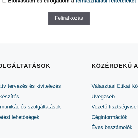
Elolvastam és elfogadom a
felhasználási feltételeket
OLGÁLTATÁSOK
KÖZÉRDEKŰ 
tív tervezés és kivitelezés
Választási Etikai K
készítés
Üvegzseb
unikációs szolgáltatások
Vezető tisztségvise
etési lehetőségek
Céginformációk
Éves beszámolók