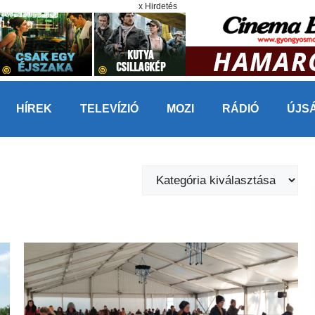
x Hirdetés
HÍREK
TELEVÍZIÓ
MOZI
RÁDIÓ
ÚJS
Kategóriák