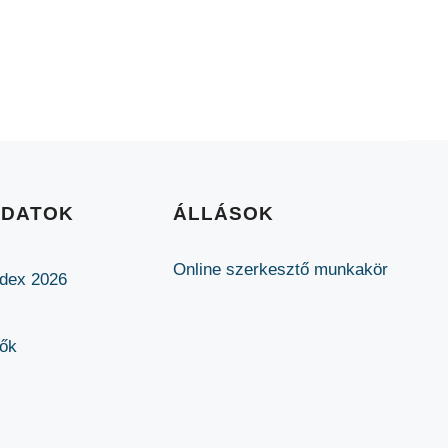
ADATOK
ÁLLÁSOK
Online szerkesztő munkakör
ódex 2026
lők