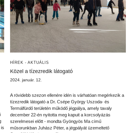
HÍREK - AKTUÁLIS
Közel a tízezredik látogató
2024. január. 12.
A rövidebb szezon ellenére idén is várhatóan megérkezik a
tízezredik látogató a Dr. Csépe György Uszoda- és
Termálfürdő területén működő jégpálya, amely tavaly
i
december 22-én nyitotta meg kapuit a korcsolyázás
g
szerelmesei előtt - mondta Gyöngyös Ma című
 is
műsorunkban Juhász Péter, a jégpályát üzemeltető