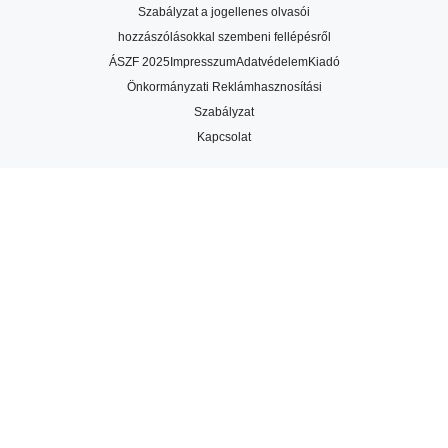
Szabályzat a jogellenes olvasói
hozzászólásokkal szembeni fellépésről
ÁSZF 2025
Impresszum
Adatvédelem
Kiadó
Önkormányzati Reklámhasznosítási
Szabályzat
Kapcsolat