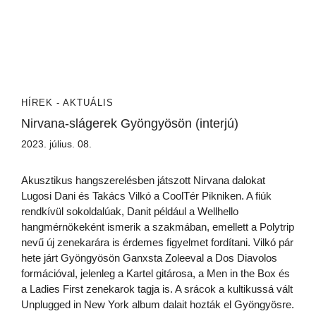
HÍREK - AKTUÁLIS
Nirvana-slágerek Gyöngyösön (interjú)
2023. július. 08.
Akusztikus hangszerelésben játszott Nirvana dalokat
Lugosi Dani és Takács Vilkó a CoolTér Pikniken. A fiúk
rendkívül sokoldalúak, Danit például a Wellhello
hangmérnökeként ismerik a szakmában, emellett a Polytrip
nevű új zenekarára is érdemes figyelmet fordítani. Vilkó pár
hete járt Gyöngyösön Ganxsta Zoleeval a Dos Diavolos
formációval, jelenleg a Kartel gitárosa, a Men in the Box és
a Ladies First zenekarok tagja is. A srácok a kultikussá vált
Unplugged in New York album dalait hozták el Gyöngyösre.