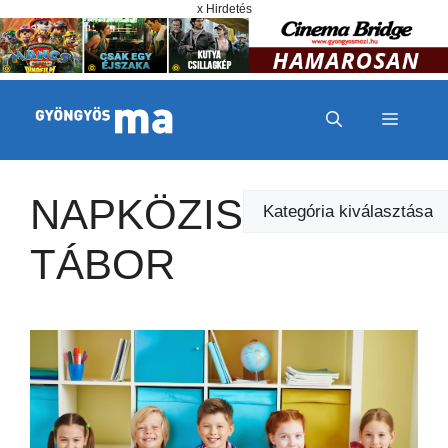
Megszakítás
Kilépés a tartalomba
x Hirdetés
MENÜ
NAPKÖZIS
Kategóriák
TÁBOR