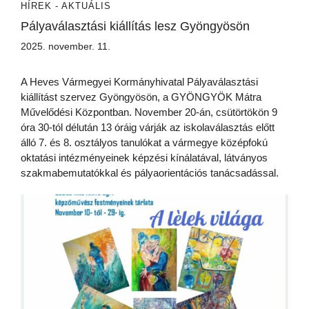
HÍREK - AKTUÁLIS
Pályaválasztási kiállítás lesz Gyöngyösön
2025. november. 11.
A Heves Vármegyei Kormányhivatal Pályaválasztási
kiállítást szervez Gyöngyösön, a GYÖNGYÖK Mátra
Művelődési Központban. November 20-án, csütörtökön 9
óra 30-tól délután 13 óráig várják az iskolaválasztás előtt
álló 7. és 8. osztályos tanulókat a vármegye középfokú
oktatási intézményeinek képzési kínálatával, látványos
szakmabemutatókkal és pályaorientációs tanácsadással.