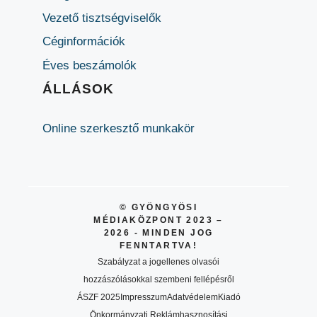
Vezető tisztségviselők
Céginformációk
Éves beszámolók
ÁLLÁSOK
Online szerkesztő munkakör
© GYÖNGYÖSI
MÉDIAKÖZPONT 2023 –
2026 - MINDEN JOG
FENNTARTVA!
Szabályzat a jogellenes olvasói
hozzászólásokkal szembeni fellépésről
ÁSZF 2025
Impresszum
Adatvédelem
Kiadó
Önkormányzati Reklámhasznosítási