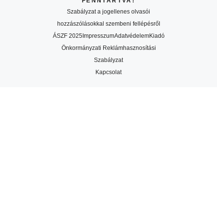
FENNTARTVA!
Szabályzat a jogellenes olvasói
hozzászólásokkal szembeni fellépésről
ÁSZF 2025
Impresszum
Adatvédelem
Kiadó
Önkormányzati Reklámhasznosítási
Szabályzat
Kapcsolat