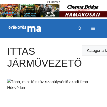
Megszakítás
Kilépés a tartalomba
x Hirdetés
MENÜ
ITTAS
Kategóriák
JÁRMŰVEZETŐ