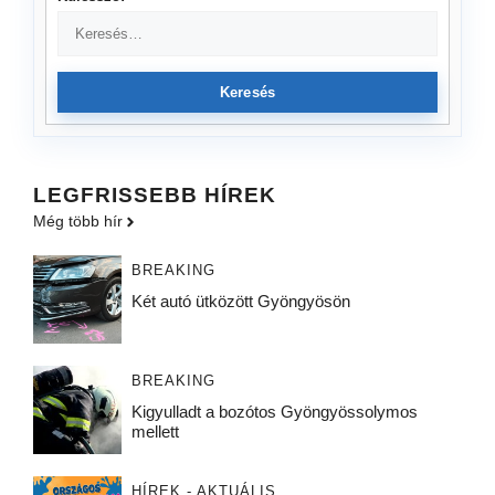
Keresés
LEGFRISSEBB HÍREK
Még több hír
BREAKING
Két autó ütközött Gyöngyösön
BREAKING
Kigyulladt a bozótos Gyöngyössolymos
mellett
HÍREK - AKTUÁLIS