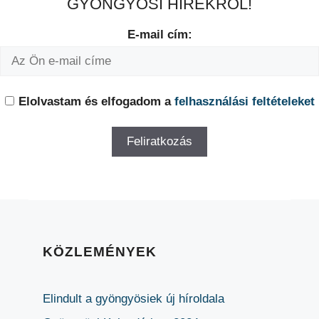
GYÖNGYÖSI HÍREKRŐL!
E-mail cím:
Elolvastam és elfogadom a
felhasználási feltételeket
KÖZLEMÉNYEK
Elindult a gyöngyösiek új híroldala