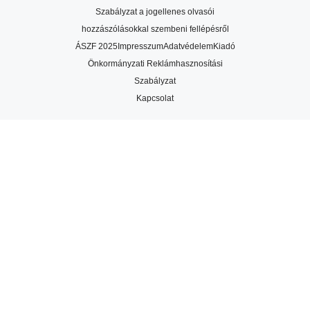
Szabályzat a jogellenes olvasói
hozzászólásokkal szembeni fellépésről
ÁSZF 2025
Impresszum
Adatvédelem
Kiadó
Önkormányzati Reklámhasznosítási
Szabályzat
Kapcsolat